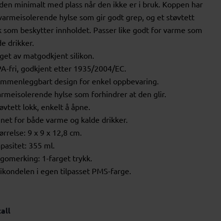
 den minimalt med plass når den ikke er i bruk. Koppen har
varmeisolerende hylse som gir godt grep, og et støvtett
k som beskytter innholdet. Passer like godt for varme som
de drikker.
aget av matgodkjent silikon.
PA-fri, godkjent etter 1935/2004/EC.
ammenleggbart design for enkel oppbevaring.
armeisolerende hylse som forhindrer at den glir.
tøvtett lokk, enkelt å åpne.
gnet for både varme og kalde drikker.
tørrelse: 9 x 9 x 12,8 cm.
apasitet: 355 ml.
ogomerking: 1-farget trykk.
ilikondelen i egen tilpasset PMS-farge.
all