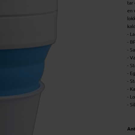
tar
en 
lok
kal
- L
- B
- S
- V
- S
- E
- S
- K
- L
- S
Ant