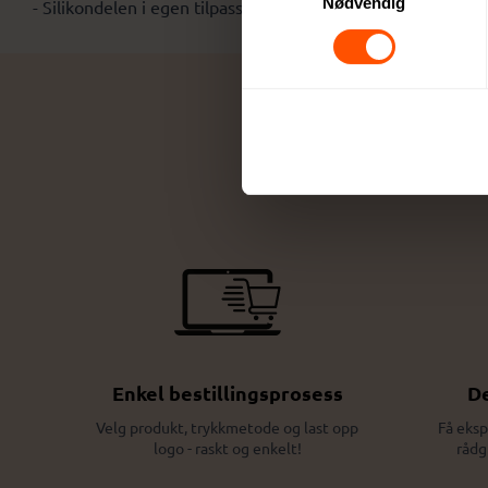
Nødvendig
- Silikondelen i egen tilpasset PMS-farge.
Enkel bestillingsprosess
De
Velg produkt, trykkmetode og last opp
Få eksp
logo - raskt og enkelt!
rådg