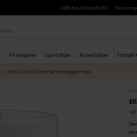
Jobb hos NorgesProfil
Hva treng
r
Firmagaver
Sportsklær
Arbeidsklær
Fotball
Ellinor 355 ml Silikon Sammenleggbar Kopp
DRB
El
107 
Den
hje