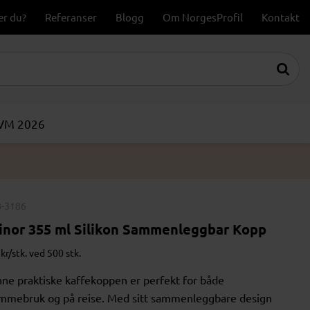
er du?
Referanser
Blogg
Om NorgesProfil
Kontakt
-VM 2026
-3186
linor 355 ml Silikon Sammenleggbar Kopp
kr/stk. ved 500 stk.
ne praktiske kaffekoppen er perfekt for både
mmebruk og på reise. Med sitt sammenleggbare design