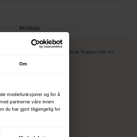
Prisliste
lt med plass når den ikke er i bruk. Koppen har en
e drikker.
Om
iale mediefunksjoner og for å
 med partnerne våre innen
u har gjort tilgjengelig for