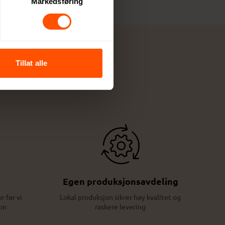
Markedsføring
Tillat alle
Egen produksjonsavdeling
r før vi
Lokal produksjon sikrer høy kvalitet og
on
raskere levering