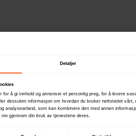
uk og på reise. Med sitt sammenleggbare design tar den minima
kk som beskytter innholdet. Passer like godt for varme som kald
Detaljer
ookies
 for å gi innhold og annonser et personlig preg, for å levere sos
deler dessuten informasjon om hvordan du bruker nettstedet vårt,
og analysearbeid, som kan kombinere den med annen informasjon d
 inn gjennom din bruk av tjenestene deres.