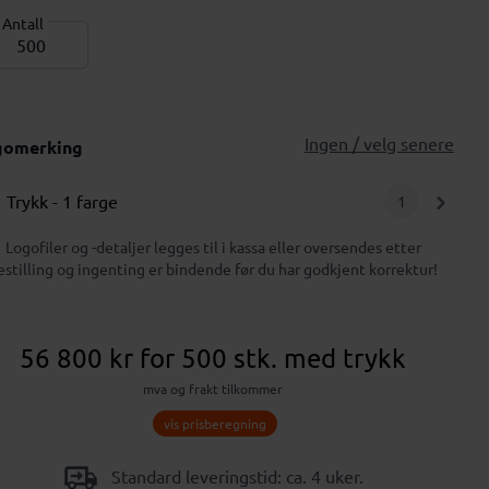
Antall
Ingen / velg senere
gomerking
Trykk
- 1 farge
1
Logofiler og -detaljer legges til i kassa eller oversendes etter
estilling og ingenting er bindende før du har godkjent korrektur!
56 800 kr
for 500 stk.
med trykk
mva og frakt tilkommer
vis prisberegning
Standard leveringstid: ca. 4 uker.