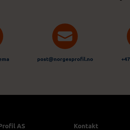
jema
post@norgesprofil.no
+47
rofil AS
Kontakt