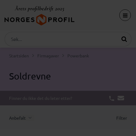
Startsiden
Firmagaver
Powerbank
Soldrevne
Finner du ikke det du leter etter?
Anbefalt
Filter