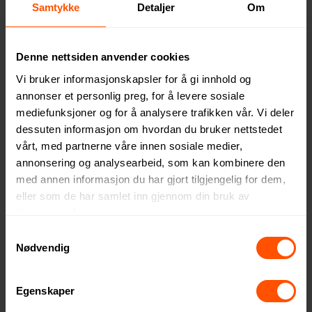
Samtykke
Detaljer
Om
Stellar 8000 mAh
Xtorm XG2S101 Go2 10.000
Denne nettsiden anvender cookies
Solcelledrevet Powerbank
mAh 15 W Solcelledrevet
Vi bruker informasjonskapsler for å gi innhold og
Powerbank med Lys og
293 NOK
548 NOK
ved 25 stk.
ved 25 stk.
Karabinkrok
annonser et personlig preg, for å levere sosiale
mediefunksjoner og for å analysere trafikken vår. Vi deler
dessuten informasjon om hvordan du bruker nettstedet
vårt, med partnerne våre innen sosiale medier,
annonsering og analysearbeid, som kan kombinere den
med annen informasjon du har gjort tilgjengelig for dem,
eller som de har samlet inn gjennom din bruk av
tjenestene deres.
Samtykkevalg
Nødvendig
Egenskaper
Addis Resirkulert Plast
Park Bambus 10.000 mAh