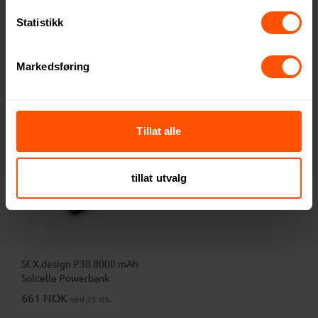
12.000 mAh Solcelledrevet
Solcelledrevet Powerbank
Statistikk
Powerbank
612 NOK
368 NOK
ved 500 stk.
ved 500 stk.
Markedsføring
Tillat alle
tillat utvalg
SCX.design P30 8000 mAh
Solcelle Powerbank
661 NOK
ved 25 stk.