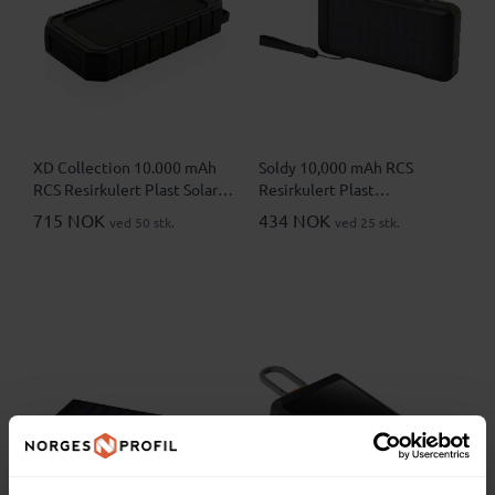
XD Collection 10.000 mAh
Soldy 10,000 mAh RCS
RCS Resirkulert Plast Solar
Resirkulert Plast
10 W Trådløs Powerbank
Solcelledrevet Powerbank
715 NOK
434 NOK
ved 50 stk.
ved 25 stk.