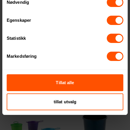
2
Nødvendig
Egenskaper
Statistikk
Markedsføring
Vienna 300 ml Bambus
Agathe RCS Resirkulert
Trekopp
Rustfritt Stål Krus
76 NOK
125 NOK
ved 100 stk.
ved 1000 stk.
Tillat alle
tillat utvalg