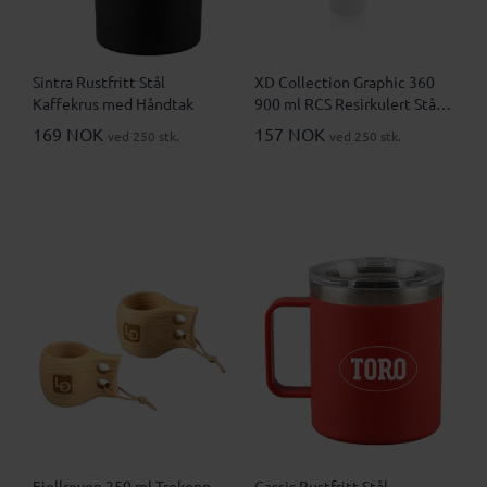
Sintra Rustfritt Stål
XD Collection Graphic 360
Kaffekrus med Håndtak
900 ml RCS Resirkulert Stål
Drikkebeger
169 NOK
157 NOK
ved 250 stk.
ved 250 stk.
Fjellreven 250 ml Trekopp
Cassis Rustfritt Stål