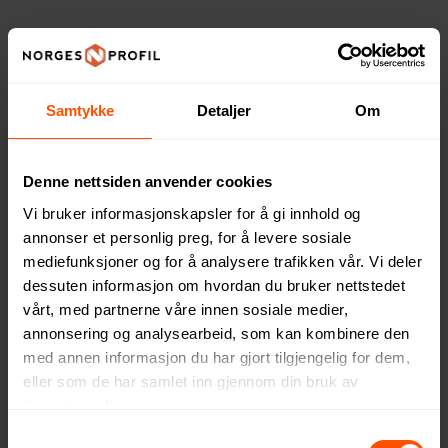
Samtykke
Detaljer
Om
Denne nettsiden anvender cookies
Vi bruker informasjonskapsler for å gi innhold og
annonser et personlig preg, for å levere sosiale
mediefunksjoner og for å analysere trafikken vår. Vi deler
dessuten informasjon om hvordan du bruker nettstedet
Arras 450 ml RCS Aluminium
Jeger 250 ml Trekrus
vårt, med partnerne våre innen sosiale medier,
Kopp som Skifter Farge
230 NOK
ved 500 stk.
annonsering og analysearbeid, som kan kombinere den
102 NOK
ved 500 stk.
med annen informasjon du har gjort tilgjengelig for dem,
eller som de har samlet inn gjennom din bruk av
tjenestene deres.
Samtykkevalg