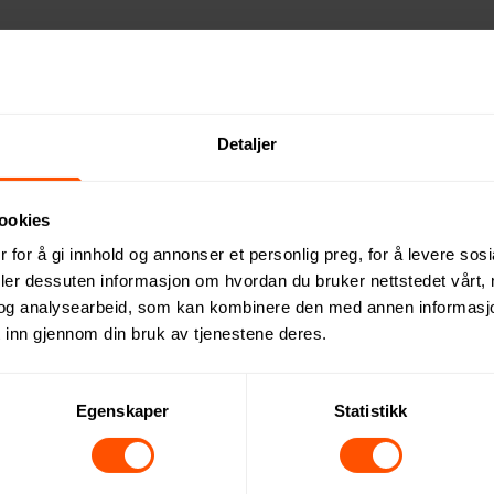
testerkt gummitre, er den både miljøvennlig og robust – perfekt
il sekken eller beltet. Nyt favorittdrikken din i naturen med s
Detaljer
ookies
 for å gi innhold og annonser et personlig preg, for å levere sos
deler dessuten informasjon om hvordan du bruker nettstedet vårt,
og analysearbeid, som kan kombinere den med annen informasjon d
 inn gjennom din bruk av tjenestene deres.
Egenskaper
Statistikk
Dette kan du forvente: