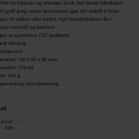
fekt for fotturer og utendørs bruk. Det brede håndtaket
 et godt grep, mens lærremmen gjør det enkelt å feste
pen til sekken eller beltet. Nyt favorittdrikken din i
uren med stil og komfort.
aget av gummitre, FSC-godkjent.
redt håndtak.
ed lærrem.
tørrelse: 150 x 95 x 48 mm.
apasitet: 120 ml.
ekt: 160 g.
ogomerking: lasergravering.
all
Antall