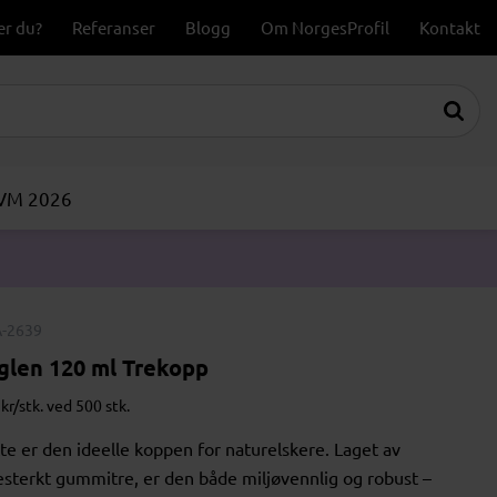
er du?
Referanser
Blogg
Om NorgesProfil
Kontakt
-VM 2026
-2639
glen 120 ml Trekopp
kr/stk. ved 500 stk.
te er den ideelle koppen for naturelskere. Laget av
testerkt gummitre, er den både miljøvennlig og robust –