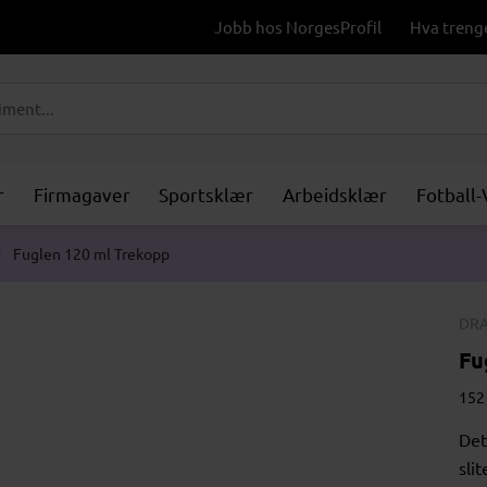
Jobb hos NorgesProfil
Hva treng
r
Firmagaver
Sportsklær
Arbeidsklær
Fotball
Fuglen 120 ml Trekopp
DRA
Fu
152 
Det
sli