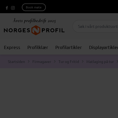
Book møte
Express
Profilklær
Profilartikler
Displayartikle
Startsiden
Firmagaver
Tur og Fritid
Matlaging på tur