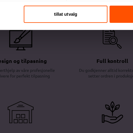
tillat utvalg
sign og tilpasning
Full kontroll
erthjelp av våre profesjonelle
Du godkjenner alltid korrektu
ivere for perfekt tilpasning
setter ordren i produksj