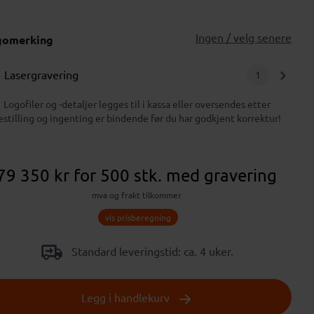
Ingen / velg senere
gomerking
Lasergravering
1
Logofiler og -detaljer legges til i kassa eller oversendes etter
estilling og ingenting er bindende før du har godkjent korrektur!
79 350 kr
for 500 stk.
med gravering
mva og frakt tilkommer
vis prisberegning
Standard leveringstid: ca. 4 uker.
Legg i handlekurv