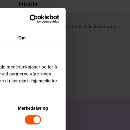
Prisliste
 for fotturer og utendørs bruk. Det brede håndtaket gir et
til og komfort.
Om
iale mediefunksjoner og for å
 med partnerne våre innen
u har gjort tilgjengelig for
Markedsføring