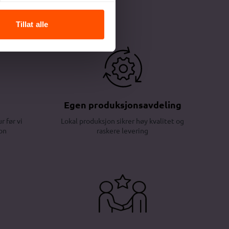
Tillat alle
Egen produksjonsavdeling
r før vi
Lokal produksjon sikrer høy kvalitet og
on
raskere levering