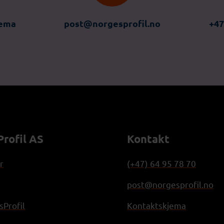
jema
post@norgesprofil.no
+47
rofil AS
Kontakt
r
(+47) 64 95 78 70
post@norgesprofil.no
Profil
Kontaktskjema