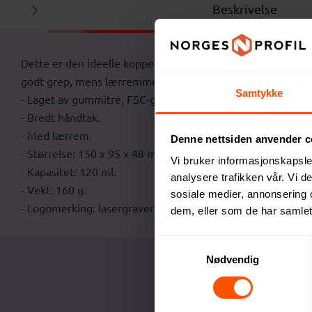
Beskrivelse
Dette er den ideelle koppen for naturelskere. Laget av sli
godt grep, mens lærremmen gjør det enkelt å feste koppen t
Samtykke
- Laget av gummitre, FSC-godkjent.
- Bredt håndtak.
- Med lærrem.
Denne nettsiden anvender c
- Størrelse: 150 x 95 x 48 mm.
Vi bruker informasjonskapsler
- Kapasitet: 120 ml.
analysere trafikken vår. Vi 
- Vekt: 160 g.
sosiale medier, annonsering 
- Logomerking: lasergravering.
dem, eller som de har samlet
Samtykkevalg
Nødvendig