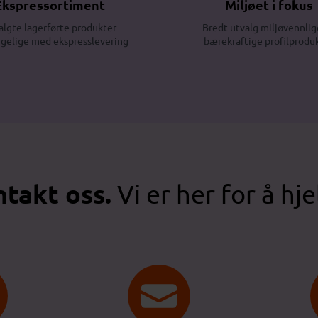
Ekspressortiment
Miljøet i fokus
algte lagerførte produkter
Bredt utvalg miljøvennlig
ngelige med ekspresslevering
bærekraftige profilprodu
takt oss.
Vi er her for å hje