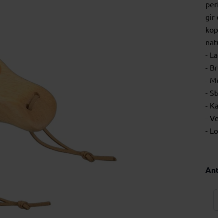
per
gir
kop
nat
- L
- B
- M
- S
- K
- V
- L
Ant