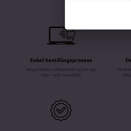
Enkel bestillingsprosess
De
Velg produkt, trykkmetode og last opp
Få eksp
logo - raskt og enkelt!
rådg