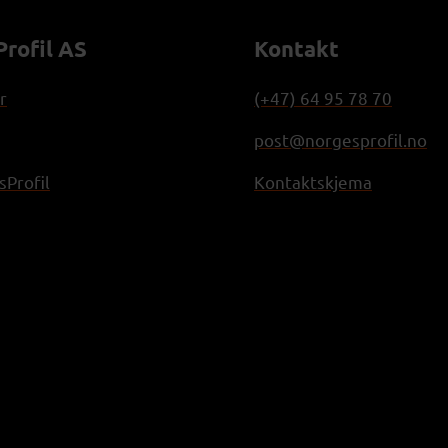
rofil AS
Kontakt
r
(+47) 64 95 78 70
post@norgesprofil.no
Profil
Kontaktskjema