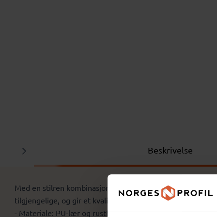
Beskrivelse
Med en stilren kombinasjon av PU-lær og rustfritt stål gir d
tilgjengelige, og gir et kvalitetsmessig løft til enhver for
- Materiale: PU-lær og rustfritt stål.