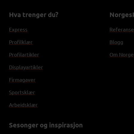
Hva trenger du?
NorgesP
Express
Referanse
Profilklær
Blogg
Profilartikler
Om Norges
Displayartikler
Firmagaver
Sportsklær
Arbeidsklær
Sesonger og inspirasjon