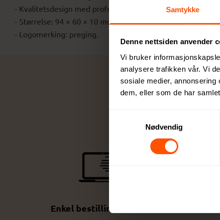
- Kvalitetsdesign med profesjonelt utseende.
Samtykke
- Størrelse: 94 × 60 × 10 mm.
- Logomerking: preging.
Denne nettsiden anvender c
Vi bruker informasjonskapsler
analysere trafikken vår. Vi 
sosiale medier, annonsering 
dem, eller som de har samlet
Samtykkevalg
Nødvendig
Enkel bestillingsprosess
De