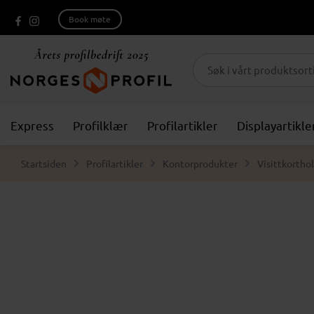
Book møte
Express
Profilklær
Profilartikler
Displayartikle
Startsiden
Profilartikler
Kontorprodukter
Visittkortho