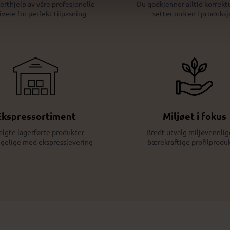
erthjelp av våre profesjonelle
Du godkjenner alltid korrektu
ivere for perfekt tilpasning
setter ordren i produksj
Ekspressortiment
Miljøet i fokus
algte lagerførte produkter
Bredt utvalg miljøvennlig
ngelige med ekspresslevering
bærekraftige profilprodu