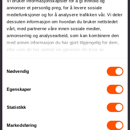
Vi bruker informasjonskapsler for å gi innhold og
annonser et personlig preg, for å levere sosiale
mediefunksjoner og for å analysere trafikken vår. Vi deler
dessuten informasjon om hvordan du bruker nettstedet
Egen produksjonsavdeling
vårt, med partnerne våre innen sosiale medier,
Lokal produksjon sikrer høy kvalitet og raskere
annonsering og analysearbeid, som kan kombinere den
levering
med annen informasjon du har gjort tilgjengelig for dem,
eller som de har samlet inn gjennom din bruk av
tjenestene deres.
Samtykkevalg
Nødvendig
Stort utvalg kvalitetsprodukter
Egenskaper
Alt innen firmagaver og profilklær til
profilartikler og messeutstyr
Statistikk
Markedsføring