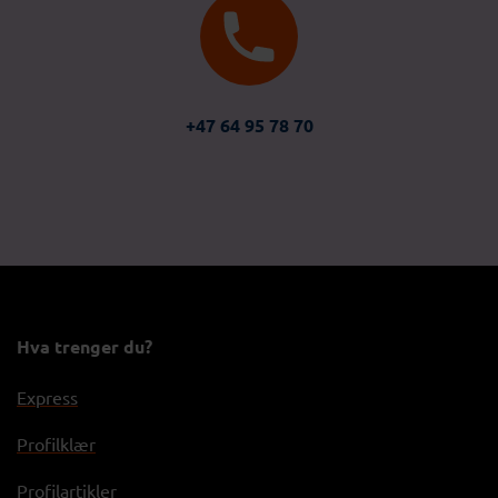
+47 64 95 78 70
Hva trenger du?
Express
Profilklær
Profilartikler