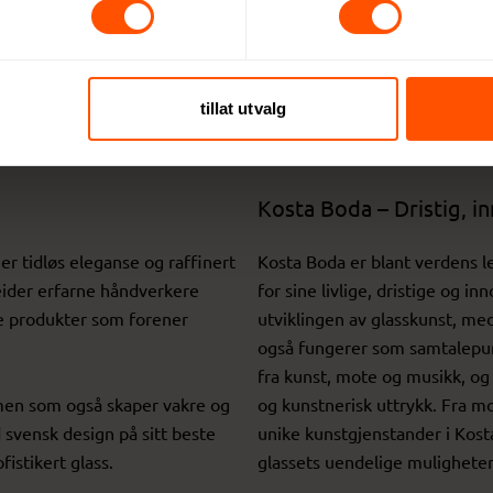
st og design
pe, med en historie som strekker seg helt tilbake til 1742. Fra
mbinerer funksjonalitet, estetikk og innovasjon. Med merkevar
tillat utvalg
åde privatpersoner og profesjonelle over hele verden.
Kosta Boda – Dristig, i
r tidløs eleganse og raffinert
Kosta Boda er blant verdens l
eider erfarne håndverkere
for sine livlige, dristige og i
le produkter som forener
utviklingen av glasskunst, me
også fungerer som samtalepunk
fra kunst, mote og musikk, og
 men som også skaper vakre og
og kunstnerisk uttrykk. Fra mo
svensk design på sitt beste
unike kunstgjenstander i Kosta
fistikert glass.
glassets uendelige muligheter