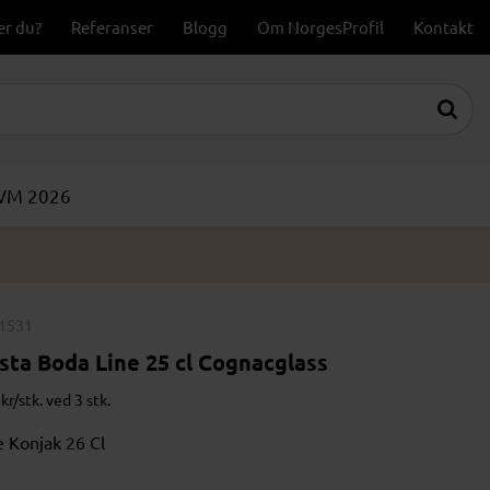
er du?
Referanser
Blogg
Om NorgesProfil
Kontakt
-VM 2026
1531
sta Boda Line 25 cl Cognacglass
kr/stk. ved 3 stk.
e Konjak 26 Cl