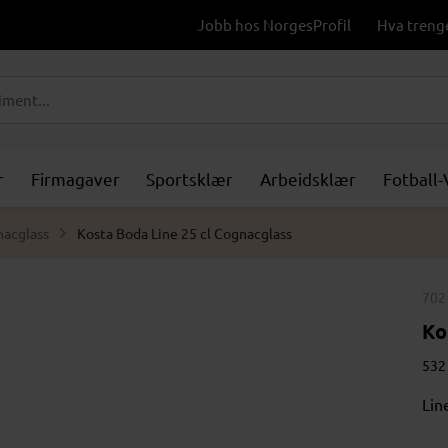
Jobb hos NorgesProfil
Hva treng
r
Firmagaver
Sportsklær
Arbeidsklær
Fotball
acglass
Kosta Boda Line 25 cl Cognacglass
702
Ko
532 
Lin