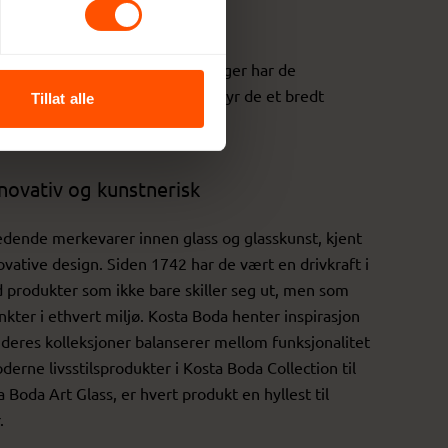
 sine røtter i Smålands dype skoger har de
ene Orrefors og Kosta Boda tilbyr de et bredt
Tillat alle
nnovativ og kunstnerisk
edende merkevarer innen glass og glasskunst, kjent
nnovative design. Siden 1742 har de vært en drivkraft i
d produkter som ikke bare skiller seg ut, men som
ter i ethvert miljø. Kosta Boda henter inspirasjon
 deres kolleksjoner balanserer mellom funksjonalitet
derne livsstilsprodukter i Kosta Boda Collection til
 Boda Art Glass, er hvert produkt en hyllest til
.