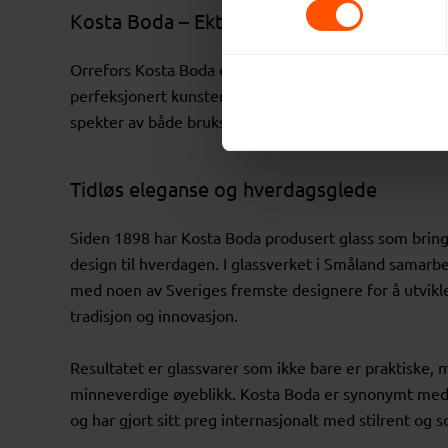
Kosta Boda – Ekte lidenskap for glasskun
Orrefors Kosta Boda er Nordens største glassverkgrup
perfeksjonert kunsten å skape glassprodukter som ko
spekter av både bruks- og kunstglass, til glede for b
Tidløs eleganse og hverdagsglede
Siden 1898 har Kosta Boda produsert glass som bringe
design til hverdagen. I glassverket i Småland samarb
med noen av Sveriges fremste designere for å utvik
tradisjon og innovasjon.
Resultatet er glassvarer som ikke bare er praktiske,
minneverdige øyeblikk. Kosta Boda er synonymt med 
og har gjort sitt preg internasjonalt med stilrent og so