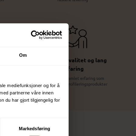
Om
Trygghet, kvalitet og lang
erfaring
e og
kter
Over 100 års samlet erfaring som
spesialister på profileringsprodukter
iale mediefunksjoner og for å
 med partnerne våre innen
u har gjort tilgjengelig for
Markedsføring