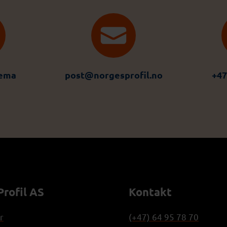
jema
post@norgesprofil.no
+47
rofil AS
Kontakt
r
(+47) 64 95 78 70