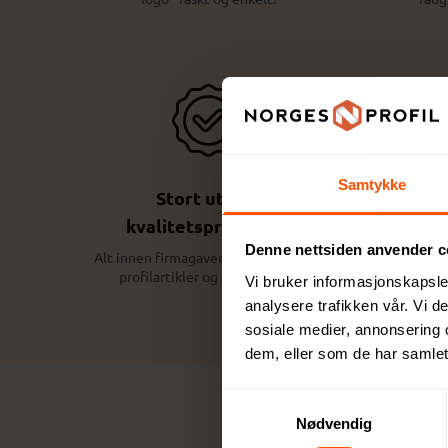
Samtykke
Stort utvalg
kvalitetsprodukter
Utv
tilgje
Denne nettsiden anvender c
Alt innen firmagaver og profilklær til
profilartikler og messeutstyr
Vi bruker informasjonskapsler
analysere trafikken vår. Vi 
sosiale medier, annonsering 
dem, eller som de har samlet
Samtykkevalg
Nødvendig