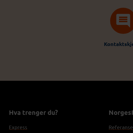
Kontaktsk
Hva trenger du?
NorgesP
Express
Referanse