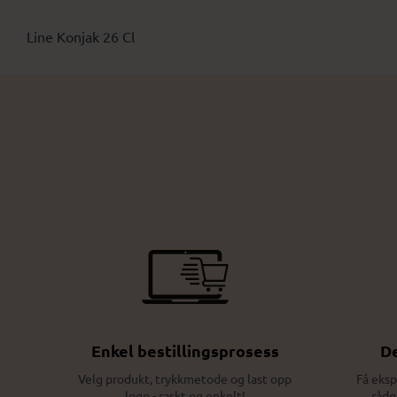
Line Konjak 26 Cl
Enkel bestillingsprosess
De
Velg produkt, trykkmetode og last opp
Få eksp
logo - raskt og enkelt!
rådg