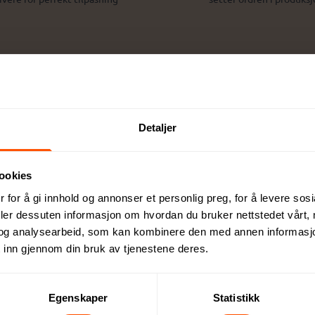
Detaljer
Ekspressortiment
Miljøet i fokus
algte lagerførte produkter
Bredt utvalg miljøvennlig
ngelige med ekspresslevering
bærekraftige profilprodu
ookies
 for å gi innhold og annonser et personlig preg, for å levere sos
deler dessuten informasjon om hvordan du bruker nettstedet vårt,
og analysearbeid, som kan kombinere den med annen informasjon d
 inn gjennom din bruk av tjenestene deres.
Egenskaper
Statistikk