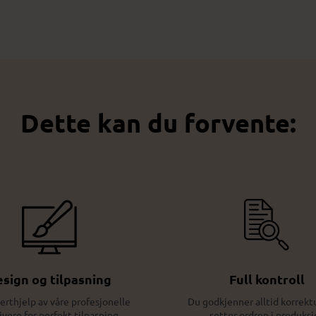
Dette kan du forvente:
sign og tilpasning
Full kontroll
erthjelp av våre profesjonelle
Du godkjenner alltid korrektu
ivere for perfekt tilpasning
setter ordren i produksj