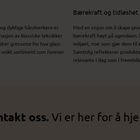
Bærekraft og tidløshet
og dyktige håndverkere er
Med en visjon om å skape pro
asjon av klassiske teknikker
bærekraft høyt på agendaen. D
rer grensene for hva glass
miljøet, noe som gjør dem til 
t unikt sortiment som forener
Samtidig reflekterer produkte
relevante i dag som i fremtid
takt oss.
Vi er her for å hje