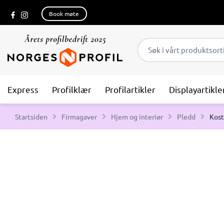
Book møte
Express
Profilklær
Profilartikler
Displayartikle
Startsiden
Firmagaver
Hjem og interiør
Pledd
Kost