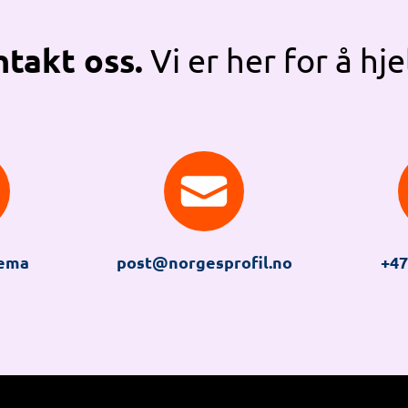
takt oss.
Vi er her for å hje
jema
post@norgesprofil.no
+47