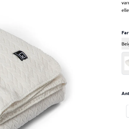
var
ell
Fa
Bei
Ant