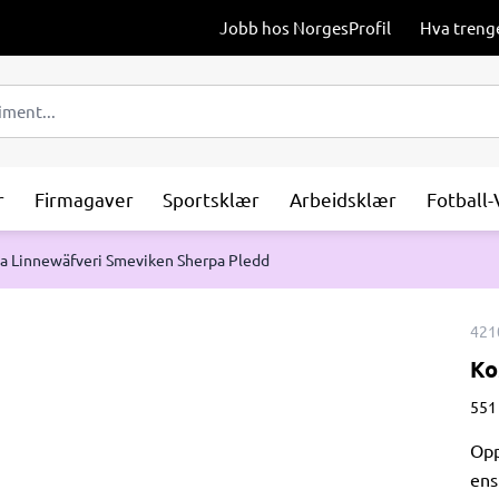
Jobb hos NorgesProfil
Hva treng
r
Firmagaver
Sportsklær
Arbeidsklær
Fotball
a Linnewäfveri Smeviken Sherpa Pledd
421
Ko
551 
Opp
ens