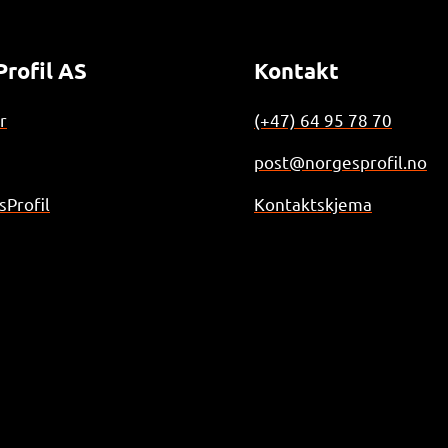
rofil AS
Kontakt
r
(+47) 64 95 78 70
post@norgesprofil.no
Profil
Kontaktskjema