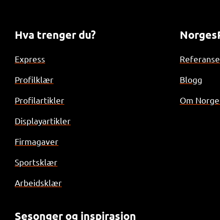
Hva trenger du?
NorgesP
Express
Referanse
Profilklær
Blogg
Profilartikler
Om Norges
Displayartikler
Firmagaver
Sportsklær
Arbeidsklær
Sesonger og inspirasjon