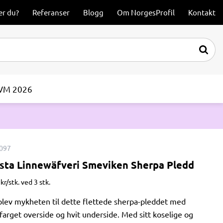
er du?
Referanser
Blogg
Om NorgesProfil
Kontakt
-VM 2026
097
sta Linnewäfveri Smeviken Sherpa Pledd
kr/stk. ved 3 stk.
lev mykheten til dette flettede sherpa-pleddet med
farget overside og hvit underside. Med sitt koselige og