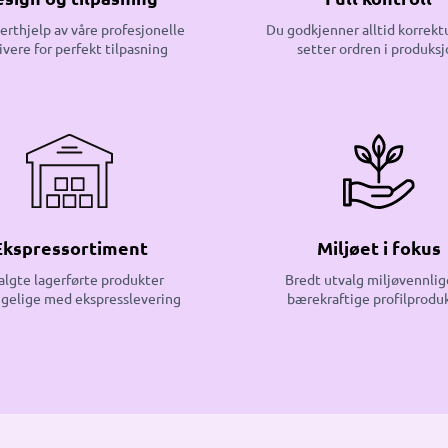
erthjelp av våre profesjonelle
Du godkjenner alltid korrektu
ivere for perfekt tilpasning
setter ordren i produksj
Ekspressortiment
Miljøet i fokus
algte lagerførte produkter
Bredt utvalg miljøvennlig
ngelige med ekspresslevering
bærekraftige profilprodu