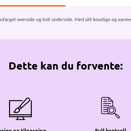
farget overside og hvit underside. Med sitt koselige og varme 
Dette kan du forvente:
sign og tilpasning
Full kontroll