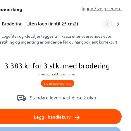
Ingen / velg senere
gomerking
Brodering
- Liten logo (inntil 25 cm2)
1
Logofiler og -detaljer legges til i kassa eller oversendes etter
estilling og ingenting er bindende før du har godkjent korrektur!
3 383 kr
for 3 stk.
med brodering
mva og frakt tilkommer
vis prisberegning
Standard leveringstid: ca. 2 uker.
Legg i handlekurv