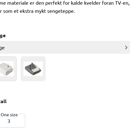
me materiale er den perfekt for kalde kvelder foran TV-en,
er som et ekstra mykt sengeteppe.
rge
ge
all
One size