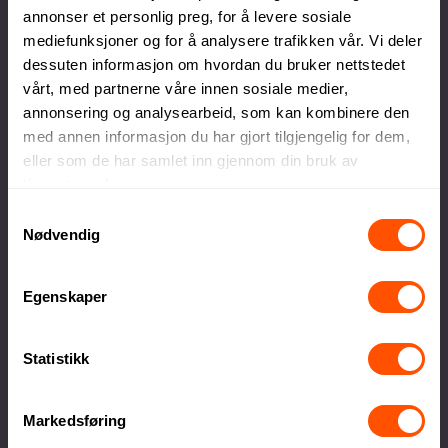
annonser et personlig preg, for å levere sosiale
mediefunksjoner og for å analysere trafikken vår. Vi deler
Egen produksjonsavdeling
dessuten informasjon om hvordan du bruker nettstedet
vårt, med partnerne våre innen sosiale medier,
Lokal produksjon sikrer høy kvalitet og raskere
annonsering og analysearbeid, som kan kombinere den
levering
med annen informasjon du har gjort tilgjengelig for dem,
eller som de har samlet inn gjennom din bruk av
tjenestene deres.
Samtykkevalg
Nødvendig
Stort utvalg kvalitetsprodukter
Egenskaper
Alt innen firmagaver og profilklær til
profilartikler og messeutstyr
Statistikk
Markedsføring