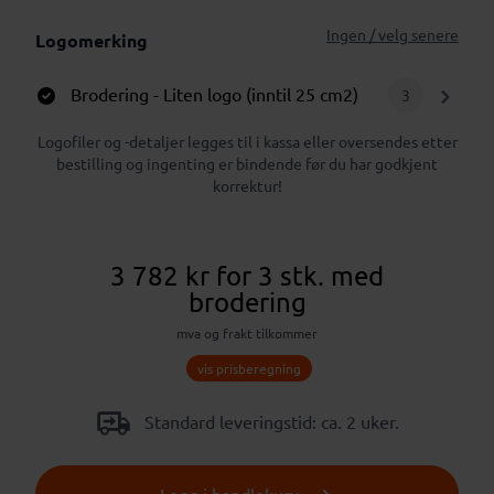
Ingen / velg senere
Logomerking
Brodering
- Liten logo (inntil 25 cm2)
3
Logofiler og -detaljer legges til i kassa eller oversendes etter
bestilling og ingenting er bindende før du har godkjent
korrektur!
3 782 kr
for 3 stk.
med
brodering
mva og frakt tilkommer
vis prisberegning
Standard leveringstid: ca. 2 uker.
Legg i handlekurv