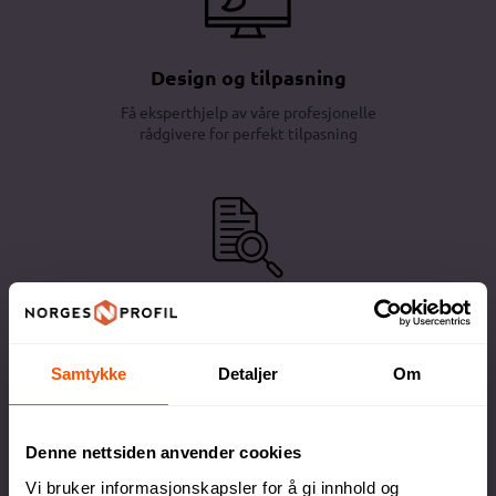
Design og tilpasning
Få eksperthjelp av våre profesjonelle
rådgivere for perfekt tilpasning
Full kontroll
Du godkjenner alltid korrektur før vi setter
Samtykke
Detaljer
Om
ordren i produksjon
Denne nettsiden anvender cookies
Vi bruker informasjonskapsler for å gi innhold og