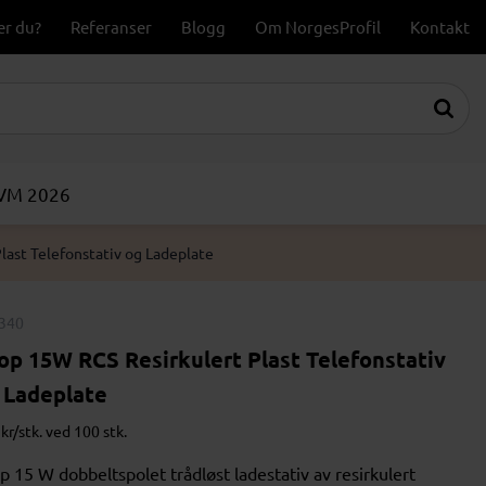
er du?
Referanser
Blogg
Om NorgesProfil
Kontakt
-VM 2026
last Telefonstativ og Ladeplate
340
op 15W RCS Resirkulert Plast Telefonstativ
 Ladeplate
kr/stk. ved 100 stk.
p 15 W dobbeltspolet trådløst ladestativ av resirkulert