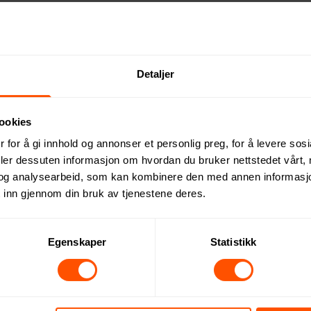
Detaljer
CS plast, gir fordeler for ethvert skrivebord eller nattbord. St
ådløs kompatibel enhet raskt få strøm i både stående og liggen
ookies
ebygd FOD (deteksjon av fremmedlegemer) for å identifisere uø
 for å gi innhold og annonser et personlig preg, for å levere sos
abel, og pakket i en eske av 100 % resirkulert kraftpapir. Noe
deler dessuten informasjon om hvordan du bruker nettstedet vårt,
og analysearbeid, som kan kombinere den med annen informasjon d
 inn gjennom din bruk av tjenestene deres.
Egenskaper
Statistikk
Dette kan du forvente: