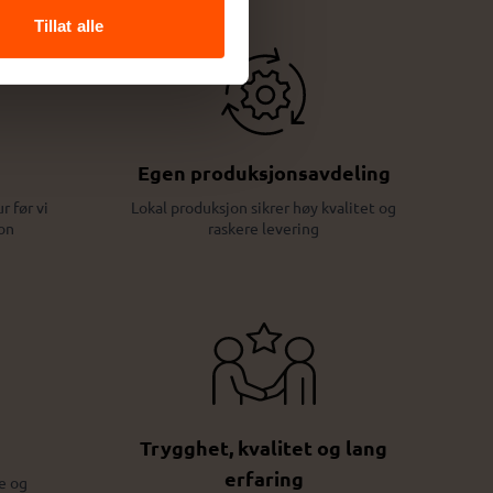
Tillat alle
Egen produksjonsavdeling
r før vi
Lokal produksjon sikrer høy kvalitet og
on
raskere levering
Trygghet, kvalitet og lang
erfaring
e og