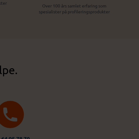
kter
Over 100 års samlet erfaring som
spesialister på profileringsprodukter
lpe.
 64 95 78 70