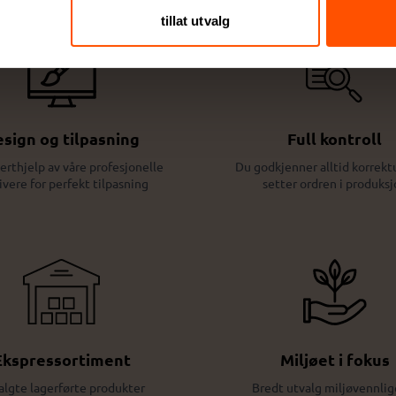
tillat utvalg
sign og tilpasning
Full kontroll
erthjelp av våre profesjonelle
Du godkjenner alltid korrektu
ivere for perfekt tilpasning
setter ordren i produksj
Ekspressortiment
Miljøet i fokus
algte lagerførte produkter
Bredt utvalg miljøvennlig