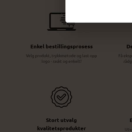
Enkel bestillingsprosess
De
Velg produkt, trykkmetode og last opp
Få eksp
logo - raskt og enkelt!
rådg
Stort utvalg
kvalitetsprodukter
Utv