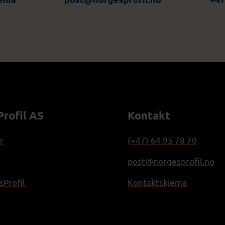
rofil AS
Kontakt
r
(+47) 64 95 78 70
post@norgesprofil.no
Profil
Kontaktskjema