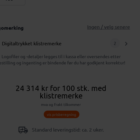
Ingen / velg senere
gomerking
Digitaltrykket klistremerke
2
Logofiler og -detaljer legges til i kassa eller oversendes etter
estilling og ingenting er bindende før du har godkjent korrektur!
24 314 kr
for 100 stk.
med
klistremerke
mva og frakt tilkommer
vis prisberegning
Standard leveringstid: ca. 2 uker.