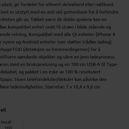
 plast, gir fordeler for ethvert skrivebord eller nattbord.
tivet er utstyrt med en anti skli gummibase for å forhindre
enheten glir av. Takket være de doble spolene kan en
dløs kompatibel enhet raskt få strøm i både stående og
gende retning. Kompatibel med alle Qi enheter (iPhone 8
er nyere og Android enheter som støtter trådløs lading).
ebygd FOD (deteksjon av fremmedlegemer) for å
ntifisere uønskede objekter og sikre en jevn ladeprosess.
eres med en bruksanvisning og en 100 cm USB-A til Type-
adekabel, og pakket i en eske av 100 % resirkulert
ftpapir. Noen telefondeksler/deksler kan påvirke den
dløse lademuligheten. Størrelse: 7 x 10,4 x 9,6 cm
all
Antall