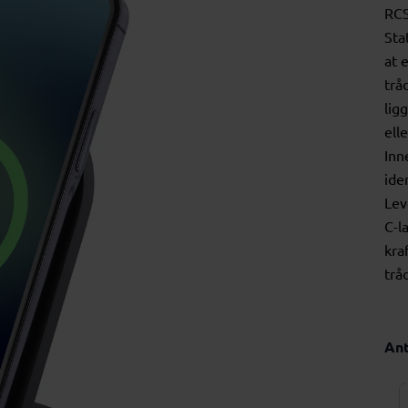
RCS
Sta
at 
trå
lig
ell
Inn
ide
Lev
C-l
kra
trå
Ant