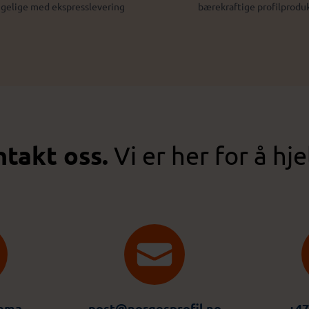
ngelige med ekspresslevering
bærekraftige profilprodu
takt oss.
Vi er her for å hje
jema
post@norgesprofil.no
+47