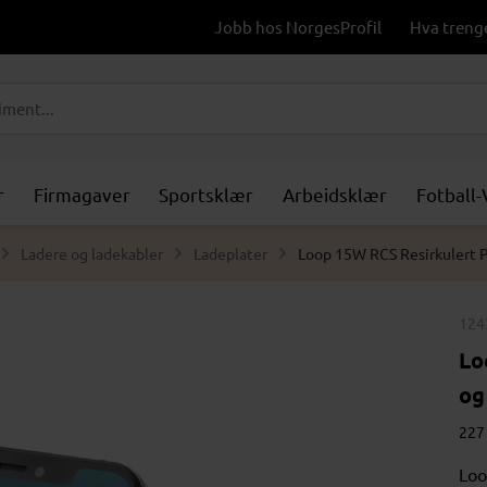
Jobb hos NorgesProfil
Hva treng
r
Firmagaver
Sportsklær
Arbeidsklær
Fotball
Ladere og ladekabler
Ladeplater
Loop 15W RCS Resirkulert P
124
Lo
og
227 
Loo