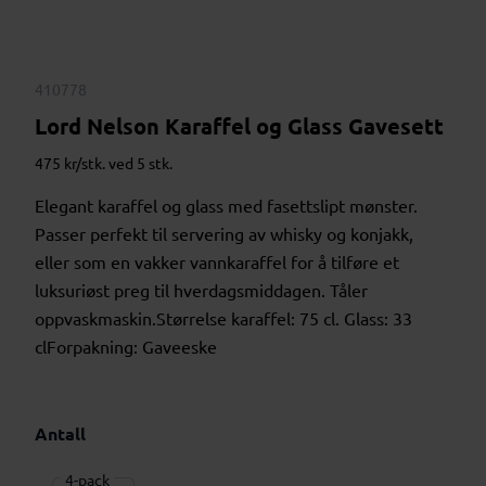
410778
Lord Nelson Karaffel og Glass Gavesett
475 kr/stk. ved 5 stk.
Elegant karaffel og glass med fasettslipt mønster.
Passer perfekt til servering av whisky og konjakk,
eller som en vakker vannkaraffel for å tilføre et
luksuriøst preg til hverdagsmiddagen. Tåler
oppvaskmaskin.Størrelse karaffel: 75 cl. Glass: 33
clForpakning: Gaveeske
Antall
4-pack