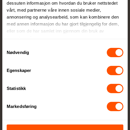
levering
dessuten informasjon om hvordan du bruker nettstedet
vårt, med partnerne våre innen sosiale medier,
annonsering og analysearbeid, som kan kombinere den
med annen informasjon du har gjort tilgjengelig for dem,
eller som de har samlet inn gjennom din bruk av
tjenestene deres.
Samtykkevalg
Stort utvalg kvalitetsprodukter
Nødvendig
Alt innen firmagaver og profilklær til
profilartikler og messeutstyr
Egenskaper
Statistikk
Markedsføring
Ekspressortiment
Utvalgte lagerførte produkter tilgjengelige