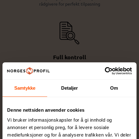
rådgivere for perfekt tilpasning
Full kontroll
Du godkjenner alltid korrektur før vi setter
ordren i produksjon
Samtykke
Detaljer
Om
Denne nettsiden anvender cookies
Vi bruker informasjonskapsler for å gi innhold og
Egen produksjonsavdeling
annonser et personlig preg, for å levere sosiale
mediefunksjoner og for å analysere trafikken vår. Vi deler
Lokal produksjon sikrer høy kvalitet og raskere