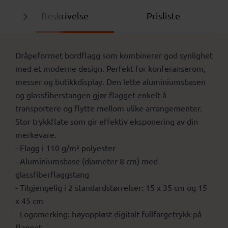
Beskrivelse
Prisliste
Dråpeformet bordflagg som kombinerer god synlighet
med et moderne design. Perfekt for konferanserom,
messer og butikkdisplay. Den lette aluminiumsbasen
og glassfiberstangen gjør flagget enkelt å
transportere og flytte mellom ulike arrangementer.
Stor trykkflate som gir effektiv eksponering av din
merkevare.
- Flagg i 110 g/m² polyester
- Aluminiumsbase (diameter 8 cm) med
glassfiberflaggstang
- Tilgjengelig i 2 standardstørrelser: 15 x 35 cm og 15
x 45 cm
- Logomerking: høyoppløst digitalt fullfargetrykk på
flagget