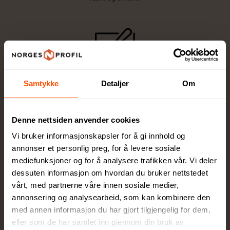
Samtykke
Detaljer
Om
Design og tilpasning
Få eksperthjelp av våre profesjonelle
rådgivere for perfekt tilpasning
Denne nettsiden anvender cookies
Vi bruker informasjonskapsler for å gi innhold og
annonser et personlig preg, for å levere sosiale
mediefunksjoner og for å analysere trafikken vår. Vi deler
dessuten informasjon om hvordan du bruker nettstedet
vårt, med partnerne våre innen sosiale medier,
annonsering og analysearbeid, som kan kombinere den
Full kontroll
med annen informasjon du har gjort tilgjengelig for dem,
Du godkjenner alltid korrektur før vi setter
eller som de har samlet inn gjennom din bruk av
ordren i produksjon