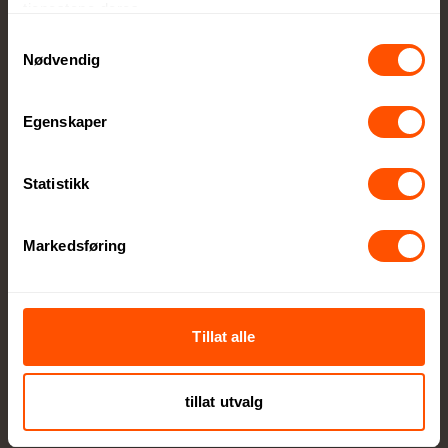
tjenestene deres.
Samtykkevalg
Nødvendig
Egenskaper
Egen produksjonsavdeling
Statistikk
Lokal produksjon sikrer høy kvalitet og raskere
levering
Markedsføring
Tillat alle
Stort utvalg kvalitetsprodukter
tillat utvalg
Alt innen firmagaver og profilklær til
profilartikler og messeutstyr