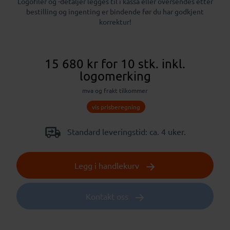
Logofiler og -detaljer legges til i kassa eller oversendes etter
bestilling og ingenting er bindende før du har godkjent
korrektur!
15 680 kr
for 10 stk.
inkl.
logomerking
mva og frakt tilkommer
vis prisberegning
Standard leveringstid: ca. 4 uker.
Legg i handlekurv
Kontakt oss