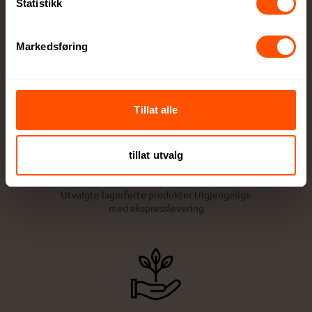
Statistikk
Stort utvalg kvalitetsprodukter
Alt innen firmagaver og profilklær til
Markedsføring
profilartikler og messeutstyr
Tillat alle
tillat utvalg
Ekspressortiment
Utvalgte lagerførte produkter tilgjengelige
med ekspresslevering