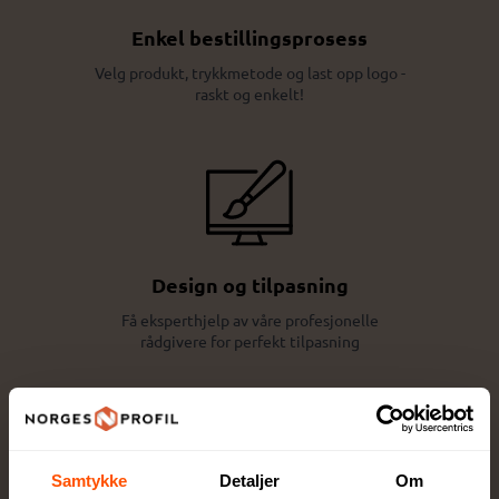
Enkel bestillingsprosess
Velg produkt, trykkmetode og last opp logo -
raskt og enkelt!
Design og tilpasning
Få eksperthjelp av våre profesjonelle
rådgivere for perfekt tilpasning
Samtykke
Detaljer
Om