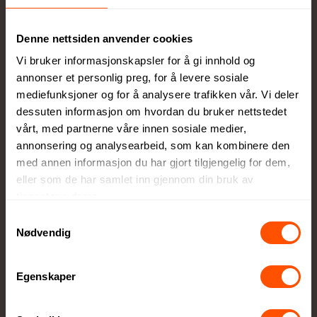
Full kontroll
Denne nettsiden anvender cookies
Du godkjenner alltid korrektur før vi setter
ordren i produksjon
Vi bruker informasjonskapsler for å gi innhold og
annonser et personlig preg, for å levere sosiale
mediefunksjoner og for å analysere trafikken vår. Vi deler
dessuten informasjon om hvordan du bruker nettstedet
vårt, med partnerne våre innen sosiale medier,
annonsering og analysearbeid, som kan kombinere den
med annen informasjon du har gjort tilgjengelig for dem,
Egen produksjonsavdeling
eller som de har samlet inn gjennom din bruk av
tjenestene deres.
Lokal produksjon sikrer høy kvalitet og raskere
levering
Samtykkevalg
Nødvendig
Egenskaper