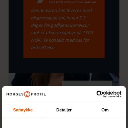
Denne varen kan leveres med
ekspresslevering innen 2-3
dager fra godkjent korrektur
mot et ekspressgebyr på 1500
NOK. Ta kontakt med oss for
bekreftelse.
Tips:
Logotrykk på
forsiden gir et
eksklusivt og
Samtykke
Detaljer
Om
profesjonelt
inntrykk.
Legg med en penn