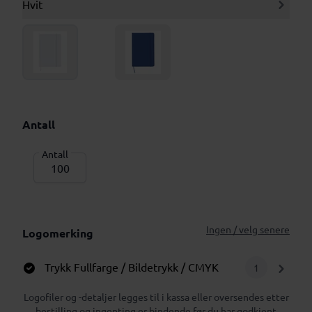
Hvit
Antall
Antall
Ingen / velg senere
Logomerking
Trykk Fullfarge / Bildetrykk / CMYK
1
Logofiler og -detaljer legges til i kassa eller oversendes etter
bestilling og ingenting er bindende før du har godkjent