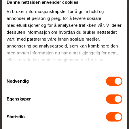
Denne nettsiden anvender cookies
med logo for en
Vi bruker informasjonskapsler for å gi innhold og
helhetlig firmagave
annonser et personlig preg, for å levere sosiale
eller giveaway.
mediefunksjoner og for å analysere trafikken vår. Vi deler
dessuten informasjon om hvordan du bruker nettstedet
Dette kan du
vårt, med partnerne våre innen sosiale medier,
forvente:
annonsering og analysearbeid, som kan kombinere den
med annen informasjon du har gjort tilgjengelig for dem,
eller som de har samlet inn gjennom din bruk av
tjenestene deres.
Samtykkevalg
Nødvendig
Egenskaper
Enkel bestillingsprosess
Statistikk
Velg produkt, trykkmetode og last opp logo -
raskt og enkelt!