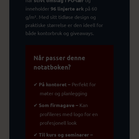
stivt omslag i PU-lær
inneholder
96 linjerte ark
på 60
g/m². Med sitt tidløse design og
praktiske størrelse er den ideell for
både kontorbruk og giveaways.
Når passer denne
notatboken?
✔
På kontoret –
Perfekt for
møter og planlegging
✔
Som firmagave –
Kan
profileres med logo for en
profesjonell look
✔
Til kurs og seminarer –