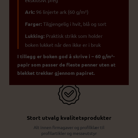
eksklusivt preg
Ark:
96 linjerte ark (60 g/m²)
Farger:
Tilgjengelig i hvit, blå og sort
Lukking:
Praktisk strikk som holder
boken lukket når den ikke er i bruk
Egen produksjonsavdeling
I tillegg er boken god å skrive i – 60 g/m²-
Lokal produksjon sikrer høy kvalitet og raskere
papir som passer de fleste penner uten at
levering
blekket trekker gjennom papiret.
Stort utvalg kvalitetsprodukter
Alt innen firmagaver og profilklær til
profilartikler og messeutstyr