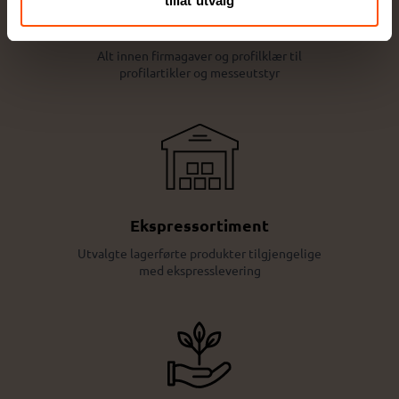
tillat utvalg
Stort utvalg kvalitetsprodukter
Alt innen firmagaver og profilklær til
profilartikler og messeutstyr
Ekspressortiment
Utvalgte lagerførte produkter tilgjengelige
med ekspresslevering