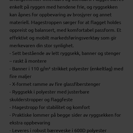
enkelt på ryggen med hendene frie, og ryggsekken
kan åpnes for oppbevaring av brosjyrer og annet
materiell. Magestroppen sørger for at flagget holdes
oppreist og balansert, med komfortabel passform. Et
effektivt og mobilt markedsføringsverktøy som gir
merkevaren din stor synlighet.
- Sett bestående av lett ryggsekk, banner og stenger
– raskt å montere
- Banner i 110 g/m² strikket polyester (enkeltlag) med
fire maljer
- X-formet ramme av fire glassfiberstenger
- Ryggsekk i polyester med justerbare
skulderstropper og flaggfeste
- Magestropp for stabilitet og komfort
- Praktiske lommer på begge sider av ryggsekken for
ekstra oppbevaring
- Leveres i robust bæreveske i 600D polyester