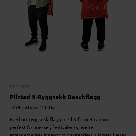
DRD-6187
Pilstad X-Ryggsekk Beachflagg
1 674 kr/stk. ved 11 stk.
Bærbart ryggsekk-flagg med X-formet ramme –
perfekt for messer, festivaler og andre
arrangementer innendørs og utendørs. Flagget bæres