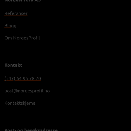
Referanser
Blogg
Om NorgesProfil
Kontakt
(+47) 64 95 78 70
post@norgesprofil.no
Kontaktskjema
Post- og besøksadresse