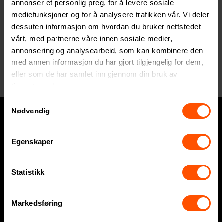
annonser et personlig preg, for å levere sosiale
mediefunksjoner og for å analysere trafikken vår. Vi deler
dessuten informasjon om hvordan du bruker nettstedet
vårt, med partnerne våre innen sosiale medier,
annonsering og analysearbeid, som kan kombinere den
Lyngby Glas Eaton 30 cl 2 stk
med annen informasjon du har gjort tilgjengelig for dem,
Vannglass
eller som de har samlet inn gjennom din bruk av
425 NOK
ved 6 stk.
tjenestene deres.
Samtykkevalg
Nødvendig
Hva trenger du?
Egenskaper
Express
Statistikk
Profilklær
Profilartikler
Markedsføring
Displayartikler