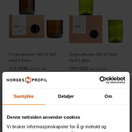
Originalhome 160 ml Sett
Originalhome 280 ml Sett
med 2 Glass
med 2 glass
312 NOK
293 NOK
ved 25 stk.
ved 25 stk.
Samtykke
Detaljer
Om
Denne nettsiden anvender cookies
Vi bruker informasjonskapsler for å gi innhold og