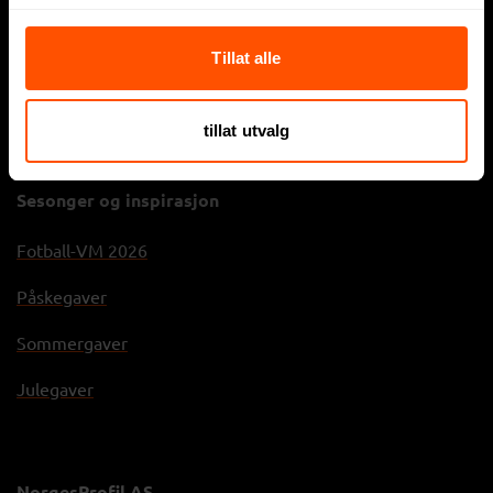
Firmagaver
Tillat alle
Sportsklær
Arbeidsklær
tillat utvalg
Sesonger og inspirasjon
Fotball-VM 2026
Påskegaver
Sommergaver
Julegaver
NorgesProfil AS