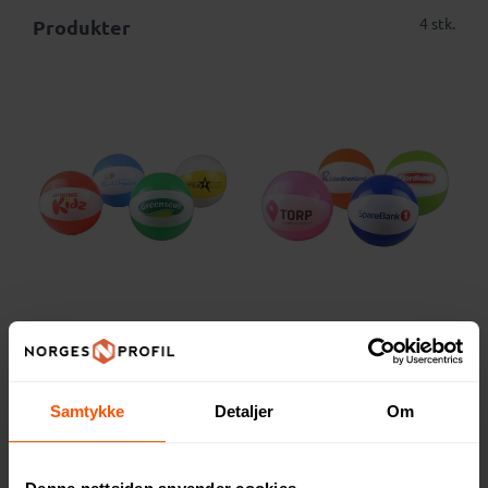
4 stk.
Produkter
25 cm Badeball
30 cm Badeball
47.95 NOK
52.50 NOK
ved 1000 stk.
ved 1000 stk.
Samtykke
Detaljer
Om