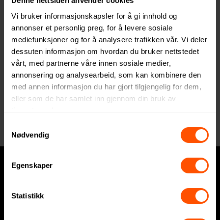
Denne nettsiden anvender cookies
Vi bruker informasjonskapsler for å gi innhold og
annonser et personlig preg, for å levere sosiale
mediefunksjoner og for å analysere trafikken vår. Vi deler
dessuten informasjon om hvordan du bruker nettstedet
vårt, med partnerne våre innen sosiale medier,
annonsering og analysearbeid, som kan kombinere den
med annen informasjon du har gjort tilgjengelig for dem,
eller som de har samlet inn gjennom din bruk av
Daniela
Gerda Vannball/Spretterball
tjenestene deres.
Vannball/Spretterball
90 NOK
ved 500 stk.
Samtykkevalg
96.50 NOK
ved 500 stk.
Nødvendig
Egenskaper
Hva trenger du?
Statistikk
Express