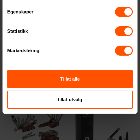
Egenskaper
Statistikk
Markedsføring
Olyne 7-i-1 Sykkelverktøy
Boxtel Dekktrykkmåler
100 NOK
22.40 NOK
ved 250 stk.
ved 1000 stk.
Tillat alle
tillat utvalg