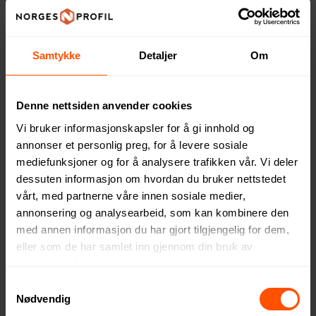
Samtykke
Detaljer
Om
Denne nettsiden anvender cookies
Vi bruker informasjonskapsler for å gi innhold og
annonser et personlig preg, for å levere sosiale
mediefunksjoner og for å analysere trafikken vår. Vi deler
XD Collection Kompakt
Torix Limfritt Lappesett til
dessuten informasjon om hvordan du bruker nettstedet
Sykkel Reparasjonsett
Sykkel
vårt, med partnerne våre innen sosiale medier,
35 NOK
34.30 NOK
annonsering og analysearbeid, som kan kombinere den
ved 500 stk.
ved 500 stk.
med annen informasjon du har gjort tilgjengelig for dem,
eller som de har samlet inn gjennom din bruk av
tjenestene deres.
Samtykkevalg
Nødvendig