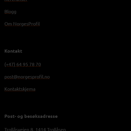
Blogg
Om NorgesProfil
Kontakt
(+47) 64 95 78 70
post@norgesprofil.no
Kontaktskjema
Post- og besøksadresse
Trollåsveien 8, 1414 Trollåsen