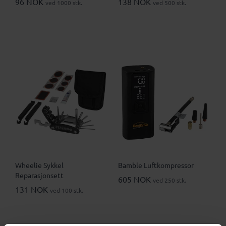
96 NOK
138 NOK
ved 1000 stk.
ved 500 stk.
Wheelie Sykkel
Bamble Luftkompressor
Reparasjonsett
605 NOK
ved 250 stk.
131 NOK
ved 100 stk.