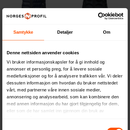
Elevate Fairview Lett
Nimbus Vermont Dunvest
Samtykke
Detaljer
Om
Dunvest Dame
Dame
859 NOK
1749 NOK
ved 5 stk.
ved 2 stk.
Denne nettsiden anvender cookies
Vi bruker informasjonskapsler for å gi innhold og
annonser et personlig preg, for å levere sosiale
3
mediefunksjoner og for å analysere trafikken vår. Vi deler
dessuten informasjon om hvordan du bruker nettstedet
vårt, med partnerne våre innen sosiale medier,
annonsering og analysearbeid, som kan kombinere den
med annen informasjon du har gjort tilgjengelig for dem,
eller som de har samlet inn gjennom din bruk av
tjenestene deres.
Samtykkevalg