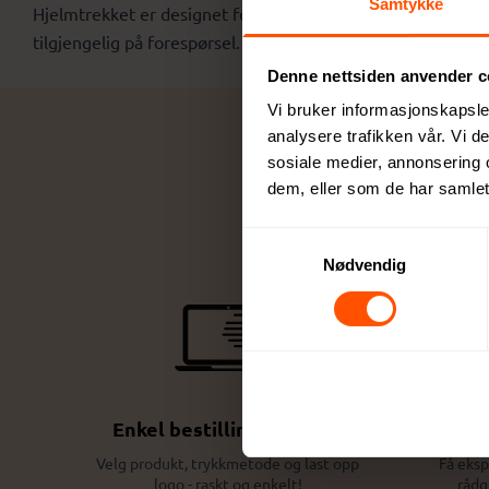
Samtykke
Hjelmtrekket er designet for å forbedre synligheten i mørke
tilgjengelig på forespørsel. Dette produktet er ikke klassi
Denne nettsiden anvender c
Vi bruker informasjonskapsler
analysere trafikken vår. Vi 
sosiale medier, annonsering 
dem, eller som de har samlet
Samtykkevalg
Nødvendig
Enkel bestillingsprosess
De
Velg produkt, trykkmetode og last opp
Få eksp
logo - raskt og enkelt!
rådg