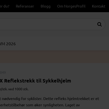
er du?
Referanser
Blogg
Om NorgesProfil
Kontakt
-VM 2026
049
X Reflekstrekk til Sykkelhjelm
r/stk. ved 1000 stk.
t nødvendig for syklister. Dette refleks hjelmtrekket er et
kerhetstilbehør som øker synligheten. Laget av