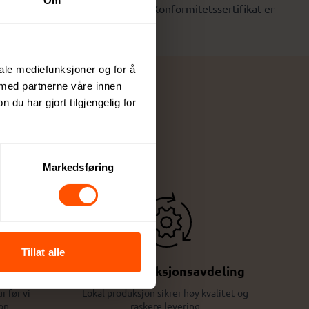
Om
i: fluoriserende grønn og rosa. Konformitetssertifikat er
6/425. Størrelse: 26 x 22 cm
iale mediefunksjoner og for å
 med partnerne våre innen
u har gjort tilgjengelig for
Markedsføring
Tillat alle
Egen produksjonsavdeling
r før vi
Lokal produksjon sikrer høy kvalitet og
on
raskere levering