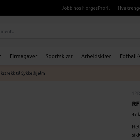
Jobb hos NorgesProfil
Hva treng
r
Firmagaver
Sportsklær
Arbeidsklær
Fotball
kstrekk til Sykkelhjelm
1PR
RF
47 k
Hel
sik