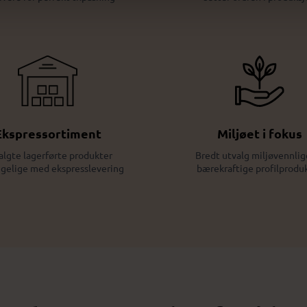
Ekspressortiment
Miljøet i fokus
algte lagerførte produkter
Bredt utvalg miljøvennlig
ngelige med ekspresslevering
bærekraftige profilprodu