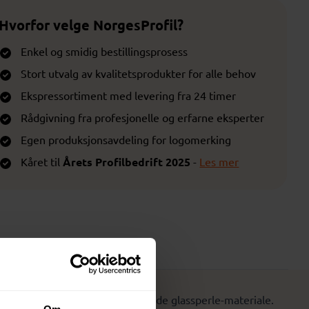
Hvorfor velge NorgesProfil?
Enkel og smidig bestillingsprosess
Stort utvalg av kvalitetsprodukter for alle behov
Ekspressortiment med levering fra 24 timer
Rådgivning fra profesjonelle og erfarne eksperter
Egen produksjonsavdeling for logomerking
Kåret til
Årets Profilbedrift 2025
-
Les mer
Prisliste
tandig polyester med reflekterende glassperle-materiale.