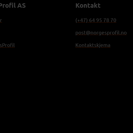
rofil AS
Kontakt
r
(+47) 64 95 78 70
post@norgesprofil.no
Profil
Kontaktskjema