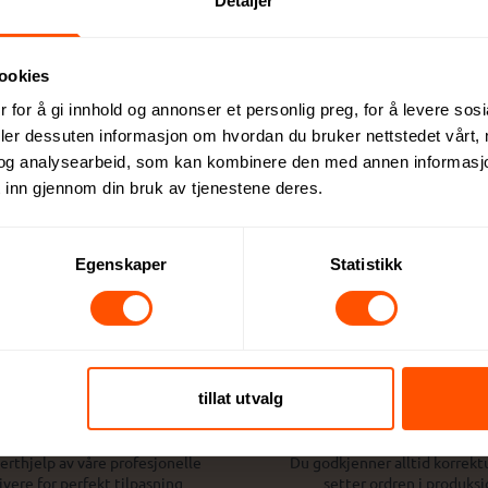
Detaljer
t. Én størrelse. Kontakt oss for andre farger. Også tilgjengelig 
fisert som personlig verneutstyr i henhold til forordning EU/201
ookies
 for å gi innhold og annonser et personlig preg, for å levere sos
deler dessuten informasjon om hvordan du bruker nettstedet vårt,
og analysearbeid, som kan kombinere den med annen informasjon d
Dette kan du forvente:
 inn gjennom din bruk av tjenestene deres.
Egenskaper
Statistikk
tillat utvalg
sign og tilpasning
Full kontroll
erthjelp av våre profesjonelle
Du godkjenner alltid korrektu
ivere for perfekt tilpasning
setter ordren i produksj