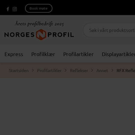
Book møte
Express
Profilklær
Profilartikler
Displayartikle
Startsiden
Profilartikler
Reflekser
Annet
RFX Refle