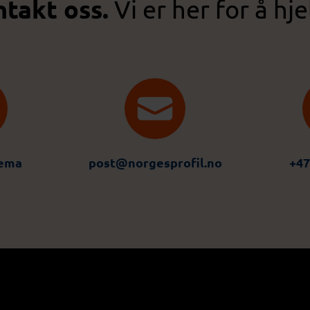
takt oss.
Vi er her for å hje
jema
post@norgesprofil.no
+47