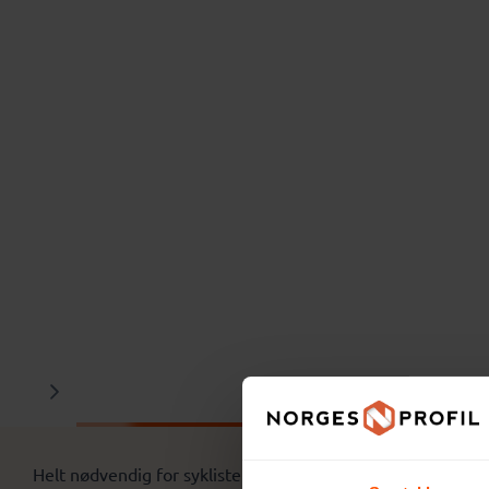
Beskrivelse
Helt nødvendig for syklister. Dette refleks hjelmtrekket e