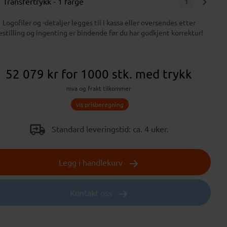
Transfertrykk
- 1 farge
1
Logofiler og -detaljer legges til i kassa eller oversendes etter
estilling og ingenting er bindende før du har godkjent korrektur!
52 079 kr
for 1000 stk.
med trykk
mva og frakt tilkommer
vis prisberegning
Standard leveringstid: ca. 4 uker.
Legg i handlekurv
Kontakt oss