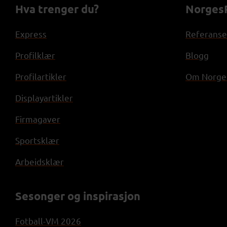
Hva trenger du?
NorgesP
Express
Referanse
Profilklær
Blogg
Profilartikler
Om Norges
Displayartikler
Firmagaver
Sportsklær
Arbeidsklær
Sesonger og inspirasjon
Fotball-VM 2026