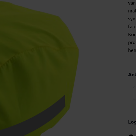
van
mat
syn
far
Kon
pro
hen
Ant
Lo