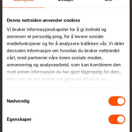
Full kontroll
Denne nettsiden anvender cookies
Du godkjenner alltid korrektur før vi setter
Vi bruker informasjonskapsler for å gi innhold og
ordren i produksjon
annonser et personlig preg, for å levere sosiale
mediefunksjoner og for å analysere trafikken vår. Vi deler
dessuten informasjon om hvordan du bruker nettstedet
vårt, med partnerne våre innen sosiale medier,
annonsering og analysearbeid, som kan kombinere den
med annen informasjon du har gjort tilgjengelig for dem,
eller som de har samlet inn gjennom din bruk av
Egen produksjonsavdeling
tjenestene deres.
Lokal produksjon sikrer høy kvalitet og raskere
Samtykkevalg
levering
Nødvendig
Egenskaper