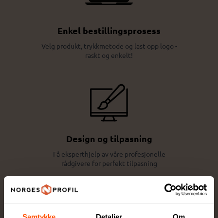
Enkel bestillingsprosess
Velg produkt, trykkmetode og last opp logo -
raskt og enkelt!
Design og tilpasning
Få eksperthjelp av våre profesjonelle
rådgivere for perfekt tilpasning
Samtykke
Detaljer
Om