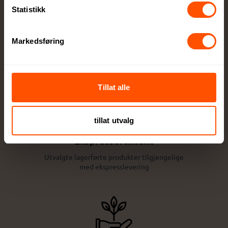
Statistikk
Stort utvalg kvalitetsprodukter
Markedsføring
Alt innen firmagaver og profilklær til
profilartikler og messeutstyr
Tillat alle
tillat utvalg
Ekspressortiment
Utvalgte lagerførte produkter tilgjengelige
med ekspresslevering