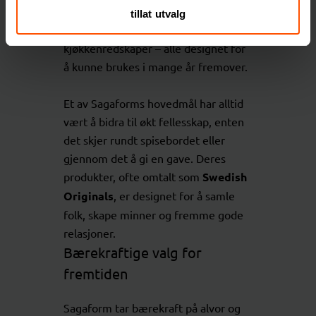
spenner fra stilige serveringssett og
tillat utvalg
elegante glass til funksjonelle
kjøkkenredskaper – alle designet for
å kunne brukes i mange år fremover.
Et av Sagaforms hovedmål har alltid
vært å bidra til økt fellesskap, enten
det skjer rundt spisebordet eller
gjennom det å gi en gave. Deres
produkter, ofte omtalt som
Swedish
Originals
, er designet for å samle
folk, skape minner og fremme gode
relasjoner.
Bærekraftige valg for
fremtiden
Sagaform tar bærekraft på alvor og