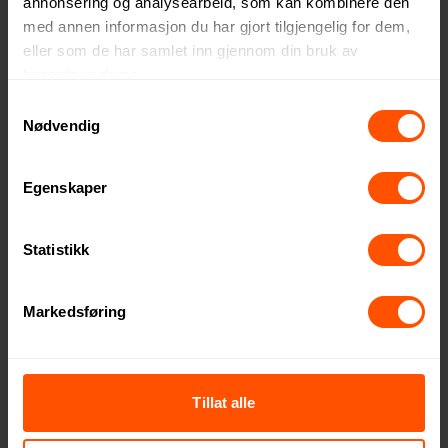
annonsering og analysearbeid, som kan kombinere den
med annen informasjon du har gjort tilgjengelig for dem,
eller som de har samlet inn gjennom din bruk av
tjenestene deres.
Samtykkevalg
Nødvendig
Egenskaper
Svensk design skapt for å
deles
Statistikk
Sagaforms produkter er preget av
klassisk svensk design, med enkle,
Markedsføring
tidløse linjer og stor funksjonalitet.
Samarbeidet med anerkjente
designere sikrer at hvert produkt er
Tillat alle
utviklet med omtanke for både
estetikk og praktisk bruk. Produktene