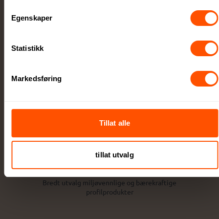
Egenskaper
Statistikk
Ekspressortiment
Utvalgte lagerførte produkter tilgjengelige
Markedsføring
med ekspresslevering
Tillat alle
tillat utvalg
Miljøet i fokus
Bredt utvalg miljøvennlige og bærekraftige
profilprodukter