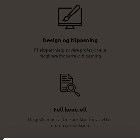
Design og tilpasning
Få eksperthjelp av våre profesjonelle
rådgivere for perfekt tilpasning
Full kontroll
Du godkjenner alltid korrektur før vi setter
ordren i produksjon