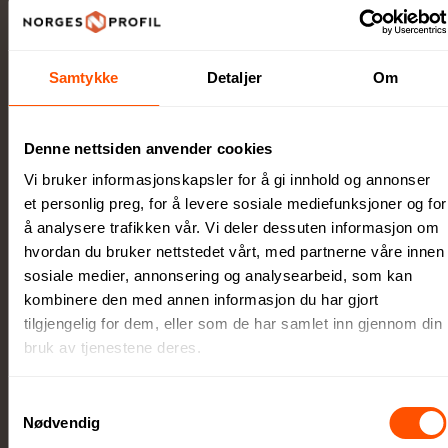
Samtykke
Detaljer
Om
Egen produksjonsavdeling
Denne nettsiden anvender cookies
Lokal produksjon sikrer høy kvalitet og raskere
levering
Vi bruker informasjonskapsler for å gi innhold og annonser
et personlig preg, for å levere sosiale mediefunksjoner og for
å analysere trafikken vår. Vi deler dessuten informasjon om
hvordan du bruker nettstedet vårt, med partnerne våre innen
sosiale medier, annonsering og analysearbeid, som kan
kombinere den med annen informasjon du har gjort
tilgjengelig for dem, eller som de har samlet inn gjennom din
Stort utvalg kvalitetsprodukter
bruk av tjenestene deres.
Alt innen firmagaver og profilklær til
profilartikler og messeutstyr
Samtykkevalg
Nødvendig