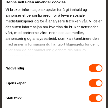
Denne nettsiden anvender cookies
Vi bruker informasjonskapsler for å gi innhold og
annonser et personlig preg, for å levere sosiale
mediefunksjoner og for å analysere trafikken vår. Vi deler
dessuten informasjon om hvordan du bruker nettstedet
vårt, med partnerne våre innen sosiale medier,
Egen produksjonsavdeling
annonsering og analysearbeid, som kan kombinere den
med annen informasjon du har gjort tilgjengelig for dem,
Lokal produksjon sikrer høy kvalitet og raskere
eller som de har samlet inn gjennom din bruk av
levering
tjenestene deres.
Samtykkevalg
Nødvendig
Egenskaper
Stort utvalg kvalitetsprodukter
Statistikk
Alt innen firmagaver og profilklær til
profilartikler og messeutstyr