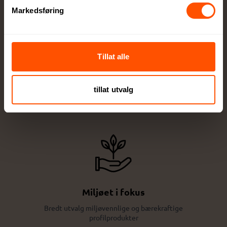
Markedsføring
Tillat alle
Ekspressortiment
tillat utvalg
Utvalgte lagerførte produkter tilgjengelige
med ekspresslevering
Miljøet i fokus
Bredt utvalg miljøvennlige og bærekraftige
profilprodukter