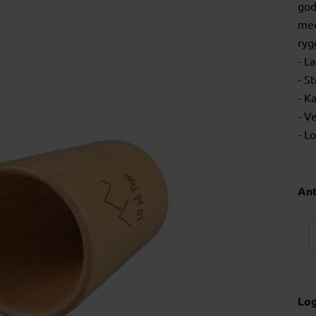
god
med
ryg
- L
- S
- K
- V
- L
Ant
Lo