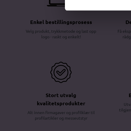
Enkel bestillingsprosess
De
Velg produkt, trykkmetode og last opp
Få eksp
logo - raskt og enkelt!
rådg
Stort utvalg
kvalitetsprodukter
Utv
tilgje
Alt innen firmagaver og profilklær til
profilartikler og messeutstyr