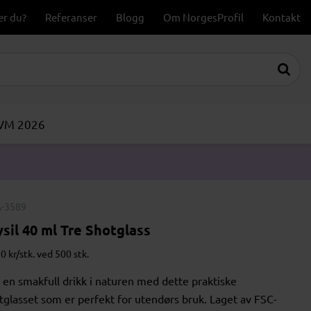
er du?
Referanser
Blogg
Om NorgesProfil
Kontakt
-VM 2026
-3589
ysil 40 ml Tre Shotglass
0 kr/stk. ved 500 stk.
 en smakfull drikk i naturen med dette praktiske
tglasset som er perfekt for utendørs bruk. Laget av FSC-