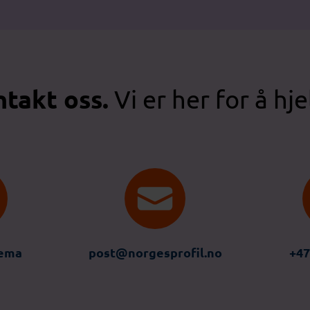
takt oss.
Vi er her for å hje
jema
post@norgesprofil.no
+47