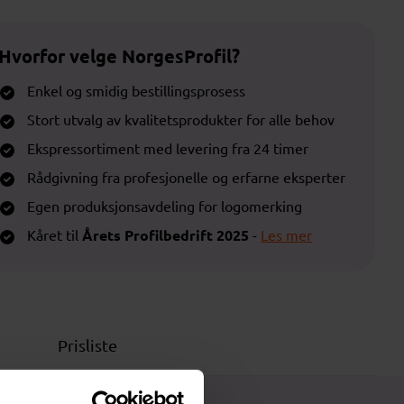
Hvorfor velge NorgesProfil?
Enkel og smidig bestillingsprosess
Stort utvalg av kvalitetsprodukter for alle behov
Ekspressortiment med levering fra 24 timer
Rådgivning fra profesjonelle og erfarne eksperter
Egen produksjonsavdeling for logomerking
Kåret til
Årets Profilbedrift 2025
-
Les mer
Prisliste