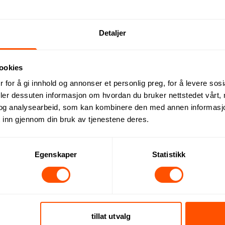
asset som er perfekt for utendørs bruk. Laget av FSC-godkjent 
 slik at du alltid er klar for en skål på turen.
Detaljer
ookies
 for å gi innhold og annonser et personlig preg, for å levere sos
deler dessuten informasjon om hvordan du bruker nettstedet vårt,
og analysearbeid, som kan kombinere den med annen informasjon d
 inn gjennom din bruk av tjenestene deres.
Dette kan du forvente:
Egenskaper
Statistikk
tillat utvalg