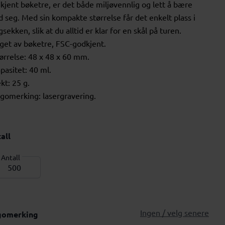
kjent bøketre, er det både miljøvennlig og lett å bære
 seg. Med sin kompakte størrelse får det enkelt plass i
gsekken, slik at du alltid er klar for en skål på turen.
aget av bøketre, FSC-godkjent.
tørrelse: 48 x 48 x 60 mm.
apasitet: 40 ml.
ekt: 25 g.
ogomerking: lasergravering.
all
Antall
Ingen / velg senere
gomerking