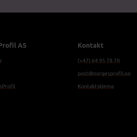
rofil AS
Kontakt
r
(+47) 64 95 78 70
post@norgesprofil.no
Profil
Kontaktskjema