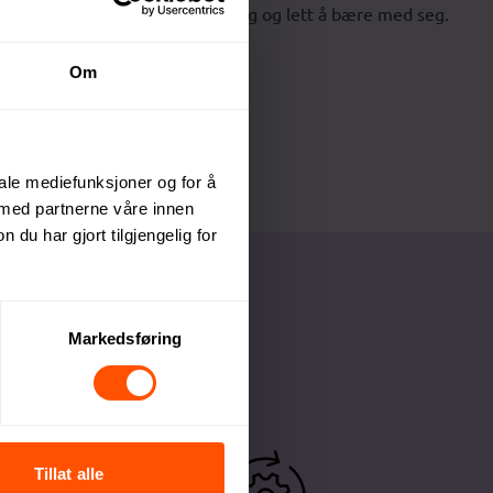
bøketre, er det både miljøvennlig og lett å bære med seg.
Om
iale mediefunksjoner og for å
 med partnerne våre innen
u har gjort tilgjengelig for
Markedsføring
Tillat alle