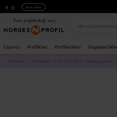
Book møte
Express
Profilklær
Profilartikler
Displayartikle
Startsiden
Firmagaver
Tur og Fritid
Matlaging på tur