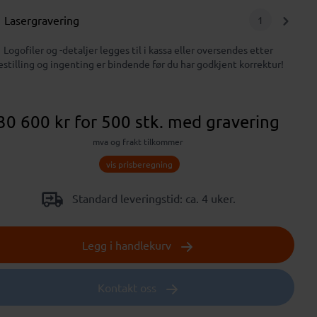
Lasergravering
1
Logofiler og -detaljer legges til i kassa eller oversendes etter
estilling og ingenting er bindende før du har godkjent korrektur!
30 600 kr
for 500 stk.
med gravering
mva og frakt tilkommer
vis prisberegning
Standard leveringstid: ca. 4 uker.
Legg i handlekurv
Kontakt oss