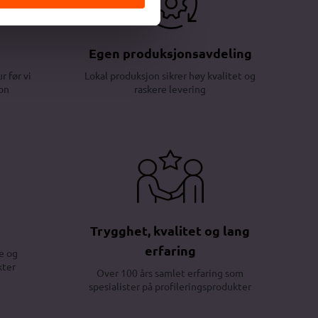
Egen produksjonsavdeling
r før vi
Lokal produksjon sikrer høy kvalitet og
on
raskere levering
Trygghet, kvalitet og lang
erfaring
e og
kter
Over 100 års samlet erfaring som
spesialister på profileringsprodukter