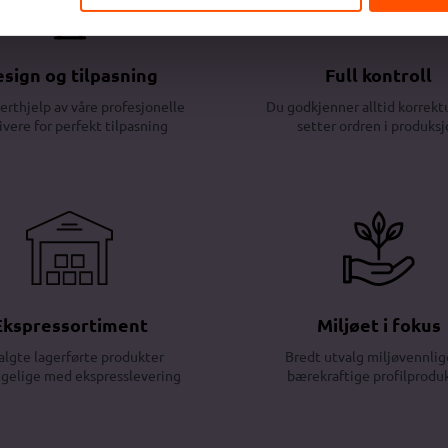
sign og tilpasning
Full kontroll
erthjelp av våre profesjonelle
Du godkjenner alltid korrektu
ivere for perfekt tilpasning
setter ordren i produksj
Ekspressortiment
Miljøet i fokus
algte lagerførte produkter
Bredt utvalg miljøvennlig
ngelige med ekspresslevering
bærekraftige profilprodu