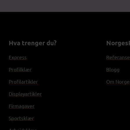
Hva trenger du?
NorgesP
Express
Referanse
Profilklær
Blogg
Profilartikler
Om Norges
Displayartikler
Firmagaver
Sportsklær