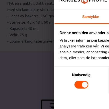
Nyt en smakfull drikk i naturen med dette praktiske shotgl
Med sin kompakte størrelse får det enkelt plass i ryggsekken,
- Laget av bøketre, FSC-godkjent.
Samtykke
- Størrelse: 48 x 48 x 60 mm.
- Kapasitet: 40 ml.
Denne nettsiden anvender c
- Vekt: 25 g.
Vi bruker informasjonskapsler
- Logomerking: lasergravering.
analysere trafikken vår. Vi 
sosiale medier, annonsering 
dem, eller som de har samlet
Samtykkevalg
Nødvendig