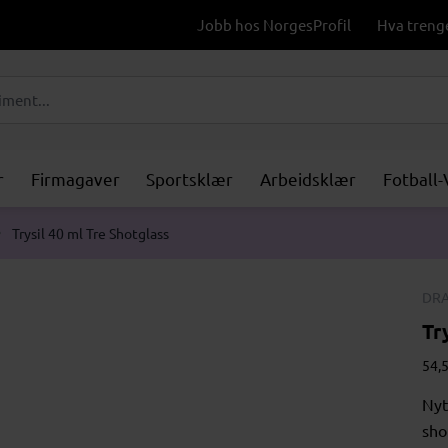
Jobb hos NorgesProfil
Hva treng
r
Firmagaver
Sportsklær
Arbeidsklær
Fotball
Trysil 40 ml Tre Shotglass
DRA
Tr
54,5
Nyt
sho