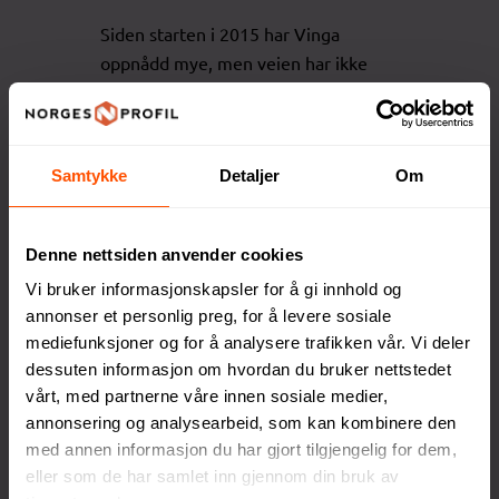
Siden starten i 2015 har Vinga
oppnådd mye, men veien har ikke
vært uten utfordringer. Et godt
eksempel er den gangen de måtte
bruke hele julaften på å ringe kunder
Samtykke
Detaljer
Om
for å advare om et produkt som ikke
tålte ovnen. Men nettopp gjennom
slike erfaringer har de utviklet seg,
Denne nettsiden anvender cookies
og det var også slik de kom frem til
Vi bruker informasjonskapsler for å gi innhold og
en av sine største suksesser – idéen
annonser et personlig preg, for å levere sosiale
om å gravere vannflasker, som i dag
mediefunksjoner og for å analysere trafikken vår. Vi deler
er en av deres mest populære
dessuten informasjon om hvordan du bruker nettstedet
produkter.
vårt, med partnerne våre innen sosiale medier,
annonsering og analysearbeid, som kan kombinere den
Gaver som skaper glede
med annen informasjon du har gjort tilgjengelig for dem,
eller som de har samlet inn gjennom din bruk av
Å få en gave er alltid spesielt, men