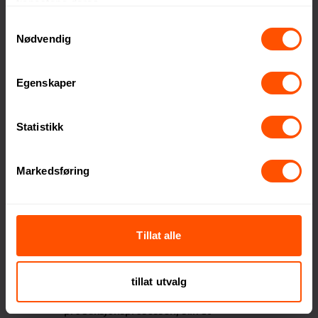
tjenestene deres.
det er enda bedre å gi en gave som
Samtykkevalg
blir satt pris på!
Nødvendig
Vinga forstår hvor vanskelig det kan
Egenskaper
være å finne den perfekte gaven,
spesielt når «familien» består av
hundrevis eller kanskje tusen ansatte.
Statistikk
De gjør det enklere å velge gaver
som sprer ekte glede og setter et
Markedsføring
smil på ansiktene til både giveren og
mottakeren.
Bærekraft i fokus
Tillat alle
Vinga har et sterkt fokus på
bærekraft. De gjør bevisste og
tillat utvalg
ansvarlige valg i hele
produksjonsprosessen, slik at