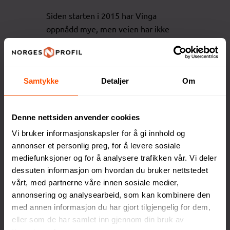
Siden starten i 2015 har Vinga
oppnådd mye, men veien har ikke
vært uten utfordringer. Et godt
eksempel er den gangen de måtte
bruke hele julaften på å ringe kunder
Samtykke
Detaljer
Om
for å advare om et produkt som ikke
tålte ovnen. Men nettopp gjennom
slike erfaringer har de utviklet seg,
Denne nettsiden anvender cookies
og det var også slik de kom frem til
Vi bruker informasjonskapsler for å gi innhold og
en av sine største suksesser – idéen
annonser et personlig preg, for å levere sosiale
om å gravere vannflasker, som i dag
mediefunksjoner og for å analysere trafikken vår. Vi deler
er en av deres mest populære
dessuten informasjon om hvordan du bruker nettstedet
produkter.
vårt, med partnerne våre innen sosiale medier,
annonsering og analysearbeid, som kan kombinere den
Gaver som skaper glede
med annen informasjon du har gjort tilgjengelig for dem,
eller som de har samlet inn gjennom din bruk av
Å få en gave er alltid spesielt, men