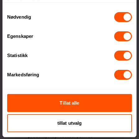
tjenestene deres.
det er enda bedre å gi en gave som
Samtykkevalg
blir satt pris på!
Nødvendig
Vinga forstår hvor vanskelig det kan
Egenskaper
være å finne den perfekte gaven,
spesielt når «familien» består av
hundrevis eller kanskje tusen ansatte.
Statistikk
De gjør det enklere å velge gaver
som sprer ekte glede og setter et
Markedsføring
smil på ansiktene til både giveren og
mottakeren.
Bærekraft i fokus
Tillat alle
Vinga har et sterkt fokus på
bærekraft. De gjør bevisste og
tillat utvalg
ansvarlige valg i hele
produksjonsprosessen, slik at