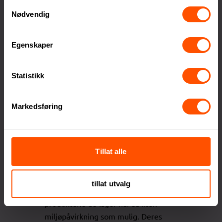
Samtykkevalg
Nødvendig
Vinga forstår hvor vanskelig det kan
være å finne den perfekte gaven,
Egenskaper
spesielt når «familien» består av
hundrevis eller kanskje tusen ansatte.
De gjør det enklere å velge gaver
Statistikk
som sprer ekte glede og setter et
smil på ansiktene til både giveren og
Markedsføring
mottakeren.
Bærekraft i fokus
Vinga har et sterkt fokus på
Tillat alle
bærekraft. De gjør bevisste og
ansvarlige valg i hele
tillat utvalg
produksjonsprosessen, slik at
produktene de lager har så liten
miljøpåvirkning som mulig. Deres