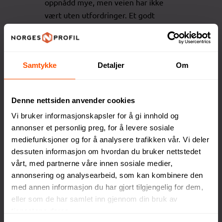
oppnådd mye, men veien har ikke
vært uten utfordringer. Et godt
eksempel er den gangen de måtte
bruke hele julaften på å ringe kunder
for å advare om et produkt som ikke
Samtykke
Detaljer
Om
tålte ovnen. Men nettopp gjennom
slike erfaringer har de utviklet seg,
og det var også slik de kom frem til
Denne nettsiden anvender cookies
en av sine største suksesser – idéen
Vi bruker informasjonskapsler for å gi innhold og
om å gravere vannflasker, som i dag
annonser et personlig preg, for å levere sosiale
er en av deres mest populære
mediefunksjoner og for å analysere trafikken vår. Vi deler
produkter.
dessuten informasjon om hvordan du bruker nettstedet
vårt, med partnerne våre innen sosiale medier,
Gaver som skaper glede
annonsering og analysearbeid, som kan kombinere den
med annen informasjon du har gjort tilgjengelig for dem,
Å få en gave er alltid spesielt, men
eller som de har samlet inn gjennom din bruk av
det er enda bedre å gi en gave som
tjenestene deres.
blir satt pris på!