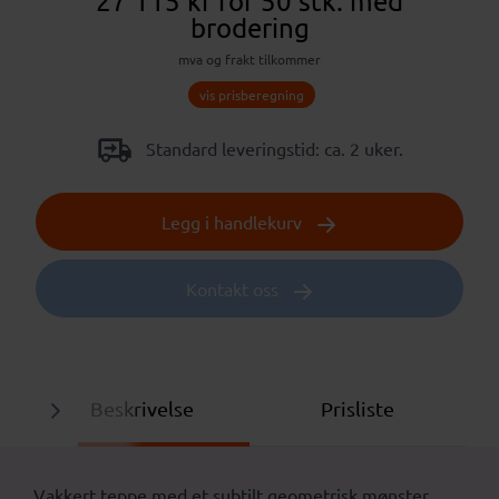
27 115 kr
for 50 stk.
med
brodering
mva og frakt tilkommer
vis prisberegning
Standard leveringstid: ca. 2 uker.
Legg i handlekurv
Kontakt oss
Beskrivelse
Prisliste
Vakkert teppe med et subtilt geometrisk mønster