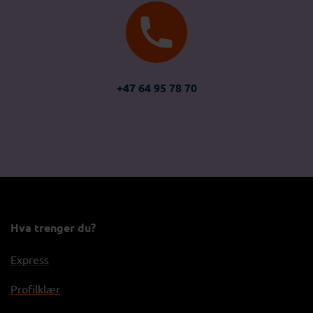
+47 64 95 78 70
Hva trenger du?
Express
Profilklær