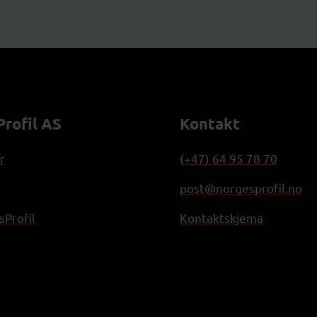
rofil AS
Kontakt
r
(+47) 64 95 78 70
post@norgesprofil.no
Profil
Kontaktskjema