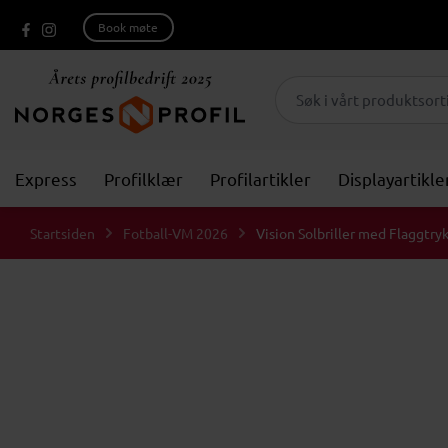
Book møte
Express
Profilklær
Profilartikler
Displayartikle
Startsiden
Fotball-VM 2026
Vision Solbriller med Flaggtry