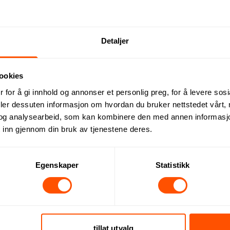
Detaljer
ns som elsker stil like mye som fotball. Med flaggtrykk på glassen
ookies
rke og bygget for bevegelse, og er perfekte for stadioner, festiva
 for å gi innhold og annonser et personlig preg, for å levere sos
deler dessuten informasjon om hvordan du bruker nettstedet vårt,
og analysearbeid, som kan kombinere den med annen informasjon d
 inn gjennom din bruk av tjenestene deres.
Dette kan du forvente:
Egenskaper
Statistikk
tillat utvalg