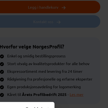
Legg i handlekurv
Kontakt oss
Hvorfor velge NorgesProfil?
Enkel og smidig bestillingsprosess
Stort utvalg av kvalitetsprodukter for alle behov
Ekspressortiment med levering fra 24 timer
Rådgivning fra profesjonelle og erfarne eksperter
Egen produksjonsavdeling for logomerking
Kåret til
Årets Profilbedrift 2025
-
Les mer