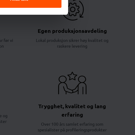
Egen produksjonsavdeling
r før vi
Lokal produksjon sikrer høy kvalitet og
on
raskere levering
Trygghet, kvalitet og lang
erfaring
e og
kter
Over 100 års samlet erfaring som
spesialister på profileringsprodukter