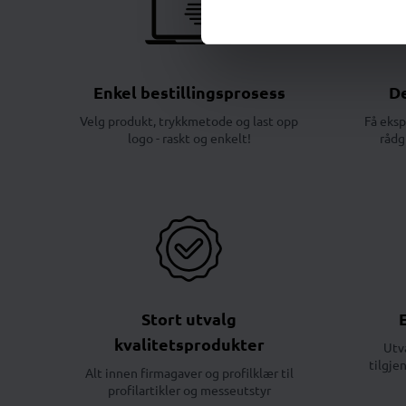
Enkel bestillingsprosess
De
Velg produkt, trykkmetode og last opp
Få eksp
logo - raskt og enkelt!
rådg
Stort utvalg
kvalitetsprodukter
Utv
tilgje
Alt innen firmagaver og profilklær til
profilartikler og messeutstyr