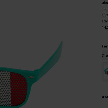
gla
sam
sli
sta
14,
Fa
Gr
Ant