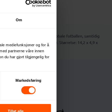
Prisliste
Om
e feirer disse solbrillene den globale fotballen, samtidig
ler eller andre solfylte eventyr. Størrelse: 14,2 x 4,9 x
iale mediefunksjoner og for å
 med partnerne våre innen
u har gjort tilgjengelig for
Markedsføring
Tillat alle