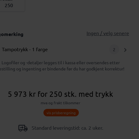
Ingen / velg senere
gomerking
Tampotrykk
- 1 farge
2
Logofiler og -detaljer legges til i kassa eller oversendes etter
estilling og ingenting er bindende før du har godkjent korrektur!
5 973 kr
for 250 stk.
med trykk
mva og frakt tilkommer
vis prisberegning
Standard leveringstid: ca. 2 uker.