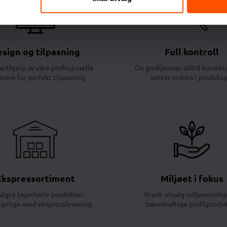
sign og tilpasning
Full kontroll
erthjelp av våre profesjonelle
Du godkjenner alltid korrektu
ivere for perfekt tilpasning
setter ordren i produksj
Ekspressortiment
Miljøet i fokus
algte lagerførte produkter
Bredt utvalg miljøvennlig
ngelige med ekspresslevering
bærekraftige profilprodu