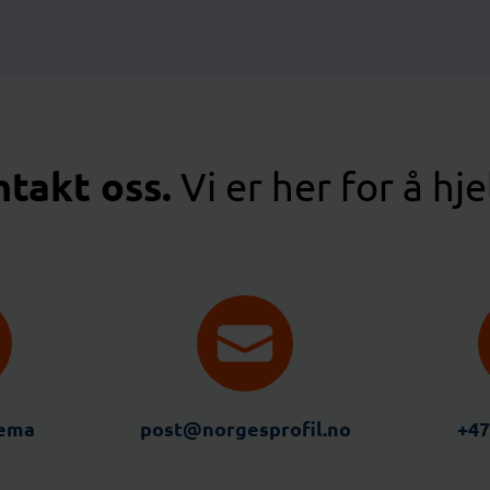
takt oss.
Vi er her for å hje
jema
post@norgesprofil.no
+47