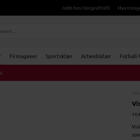
Jobb hos NorgesProfil
Hva treng
r
Firmagaver
Sportsklær
Arbeidsklær
Fotball
kk
126
Vi
14,4
Vis
som