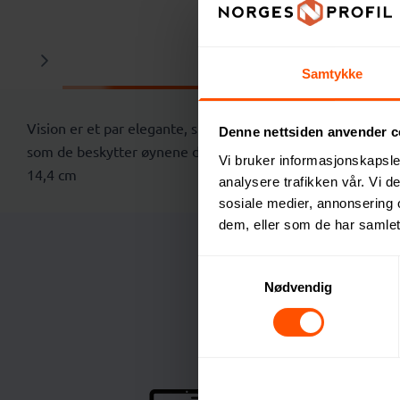
Beskrivelse
Samtykke
Vision er et par elegante, sporty solbriller designet for fa
Denne nettsiden anvender c
som de beskytter øynene dine. Solbrillene er lette, sliteste
Vi bruker informasjonskapsler
14,4 cm
analysere trafikken vår. Vi 
sosiale medier, annonsering 
dem, eller som de har samlet
Samtykkevalg
Nødvendig