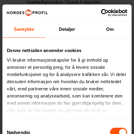
markedsposisjon. Classic t-skjorten
ble raskt en favoritt, og i dag finnes
produkter fra You i mange
garderober. Dette er et tydelig bevis
Samtykke
Detaljer
Om
på kvaliteten og verdien produktene
deres representerer.
Denne nettsiden anvender cookies
Vi bruker informasjonskapsler for å gi innhold og
annonser et personlig preg, for å levere sosiale
mediefunksjoner og for å analysere trafikken vår. Vi deler
dessuten informasjon om hvordan du bruker nettstedet
vårt, med partnerne våre innen sosiale medier,
annonsering og analysearbeid, som kan kombinere den
med annen informasjon du har gjort tilgjengelig for dem,
eller som de har samlet inn gjennom din bruk av
tjenestene deres.
Samtykkevalg
Nødvendig