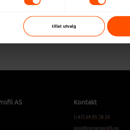
nettside med utvalgte
tillat utvalg
NorgesProfil reiser på tu
oner til påsken.
rofil AS
Kontakt
(+47) 64 95 78 70
post@norgesprofil.no