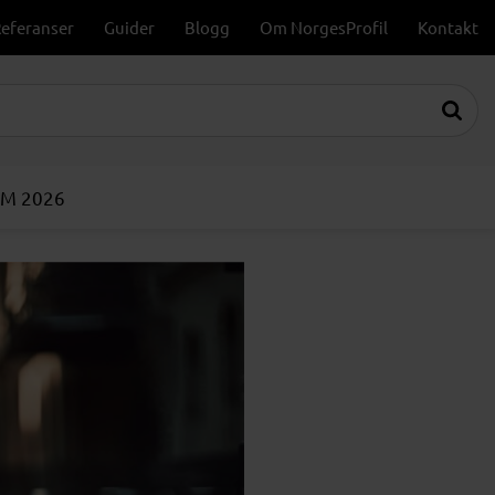
eferanser
Guider
Blogg
Om NorgesProfil
Kontakt
VM 2026