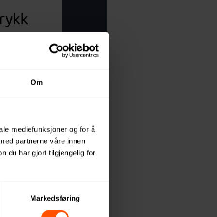
rykk
r vi hele
r. Våren
kal være
Om
ller andre
t av klær
ntakt for
r.
iale mediefunksjoner og for å
 med partnerne våre innen
u har gjort tilgjengelig for
kt
Markedsføring