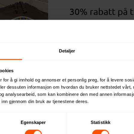
30% rabatt på t
Frem til og med 10.05.22 gi
30% rabatt på trykk av klæ
nærmer seg og de fleste s
Detaljer
med på cup’er, løp, messer e
arrangementer. Se utvalge
som kan trykkes eller ta ko
ookies
hjelp til valg av klæ
 for å gi innhold og annonser et personlig preg, for å levere sos
deler dessuten informasjon om hvordan du bruker nettstedet vårt,
og analysearbeid, som kan kombinere den med annen informasjon d
Konta
Se klær
 inn gjennom din bruk av tjenestene deres.
Egenskaper
Statistikk