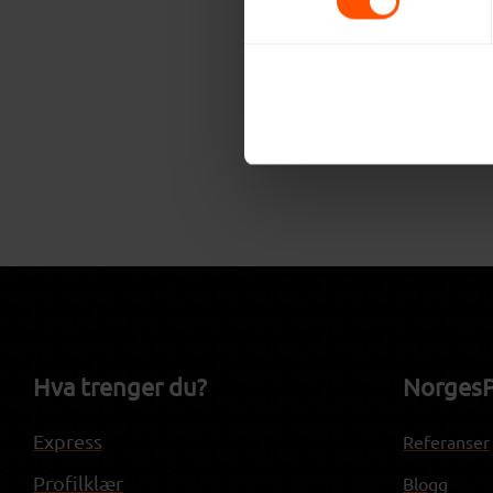
Påskegaver.no – Vår 
gaver til ansatte og relasj
Hva trenger du?
NorgesP
Express
Referanser
Profilklær
Blogg