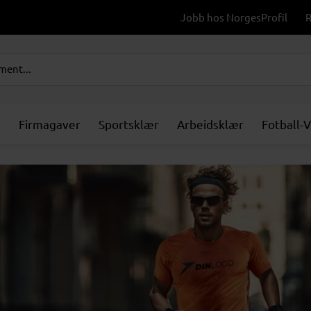
Jobb hos NorgesProfil
R
r
Firmagaver
Sportsklær
Arbeidsklær
Fotball-