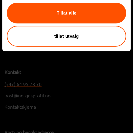
NorgesProfil AS
Tillat alle
Referanser
Blogg
tillat utvalg
Om NorgesProfil
Kontakt
(+47) 64 95 78 70
post@norgesprofil.no
Kontaktskjema
Post- og besøksadresse