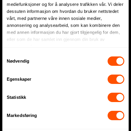
mediefunksjoner og for å analysere trafikken vår. Vi deler
Profilartikler
dessuten informasjon om hvordan du bruker nettstedet
vårt, med partnerne våre innen sosiale medier,
Displayartikler
annonsering og analysearbeid, som kan kombinere den
Firmagaver
med annen informasjon du har gjort tilgjengelig for dem,
eller som de har samlet inn gjennom din bruk av
Sportsklær
tjenestene deres.
Arbeidsklær
Samtykkevalg
Nødvendig
Sesonger og inspirasjon
Egenskaper
Fotball-VM 2026
Påskegaver
Statistikk
Sommergaver
Markedsføring
Julegaver