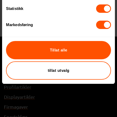
Statistikk
BRODERTE MERKER
BRODERTE MERKER
Markedsføring
Tillat alle
Hva trenger du?
Express
tillat utvalg
Profilklær
Profilartikler
Displayartikler
Firmagaver
Sportsklær