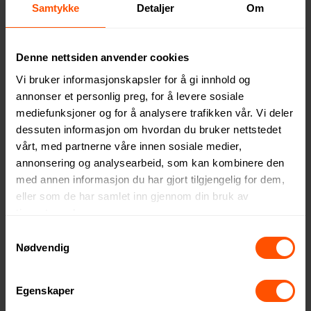
Samtykke
Detaljer
Om
VINYL PÅ KNIVBLOKK
UV-TRYKK PÅ STÅL
Denne nettsiden anvender cookies
Vi bruker informasjonskapsler for å gi innhold og
annonser et personlig preg, for å levere sosiale
mediefunksjoner og for å analysere trafikken vår. Vi deler
dessuten informasjon om hvordan du bruker nettstedet
vårt, med partnerne våre innen sosiale medier,
annonsering og analysearbeid, som kan kombinere den
med annen informasjon du har gjort tilgjengelig for dem,
BRODERTE MERKER
BRODERTE MERKER
eller som de har samlet inn gjennom din bruk av
tjenestene deres.
Samtykkevalg
Nødvendig
Egenskaper