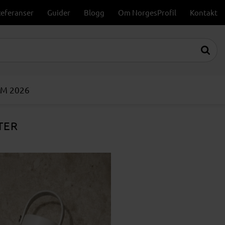
eferanser
Guider
Blogg
Om NorgesProfil
Kontakt
VM 2026
TER