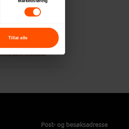
Markedsføring
Tillat alle
il ansatte sommer
,
ommergaver til ansatte
,
Post- og besøksadresse