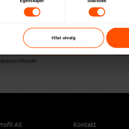
Egenskaper
Statistikk
E LØVSTAD-SENDER
tillat utvalg
ver
|
Tagged
Firmagaver sommer
,
Firmagaver til ansatte
,
Gaver t
gave bedrift
,
Sommergave til kunder
,
Sommergaver med logo
,
S
ergaver til kunder
rofil AS
Kontakt