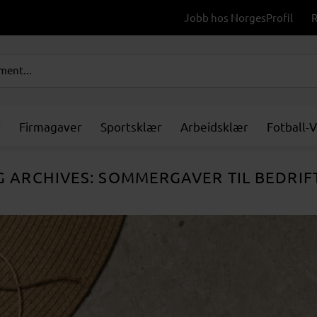
Jobb hos NorgesProfil
R
r
Firmagaver
Sportsklær
Arbeidsklær
Fotball-
G ARCHIVES:
SOMMERGAVER TIL BEDRIF