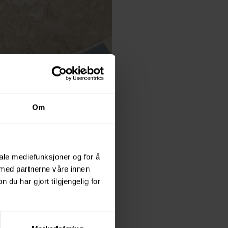
Om
iale mediefunksjoner og for å
 med partnerne våre innen
u har gjort tilgjengelig for
g kunder