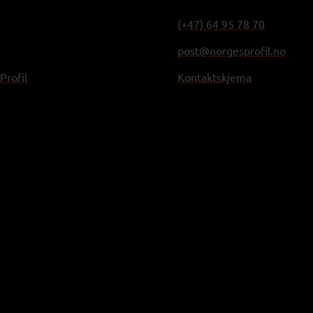
(+47) 64 95 78 70
post@norgesprofil.no
rofil
Kontaktskjema