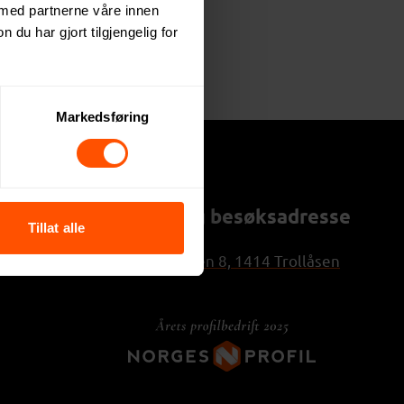
 med partnerne våre innen
u har gjort tilgjengelig for
Markedsføring
Post- og besøksadresse
Tillat alle
Trollåsveien 8, 1414 Trollåsen