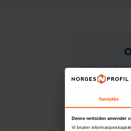
O
Vi har nye nettsider
Samtykke
Denne nettsiden anvender c
Vi bruker informasjonskapsler
Kontaktskje