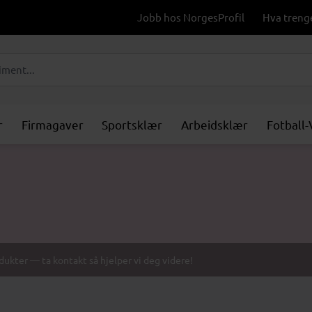
Jobb hos NorgesProfil
Hva treng
r
Firmagaver
Sportsklær
Arbeidsklær
Fotball
odukter — ta kontakt så hjelper vi deg videre!