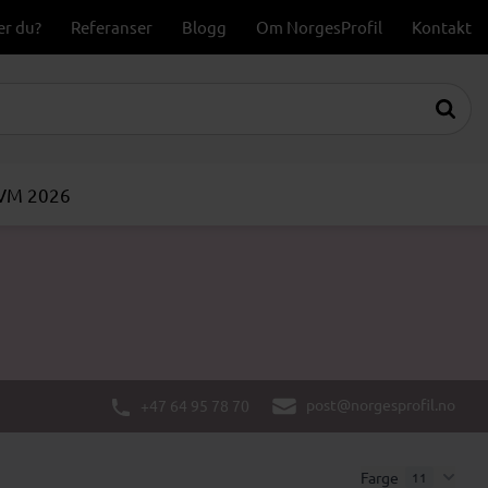
er du?
Referanser
Blogg
Om NorgesProfil
Kontakt
-VM 2026
post@norgesprofil.no
+47 64 95 78 70
Farge
11