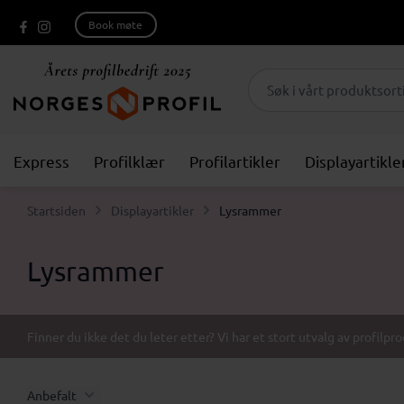
Book møte
Express
Profilklær
Profilartikler
Displayartikle
Startsiden
Displayartikler
Lysrammer
Lysrammer
Finner du ikke det du leter etter? Vi har et stort utvalg av profilpr
Anbefalt