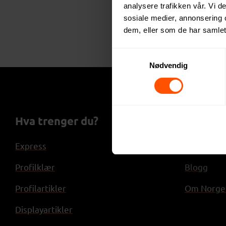
analysere trafikken vår. Vi 
sosiale medier, annonsering 
dem, eller som de har samlet
Samtykkevalg
Nødvendig
Hva trenger du?
NorgesP
Express
Referanse
Profilklær
Blogg
Profilartikler
Om Norges
Displayartikler