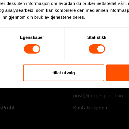
deler dessuten informasjon om hvordan du bruker nettstedet vårt,
og analysearbeid, som kan kombinere den med annen informasjon d
 inn gjennom din bruk av tjenestene deres.
Egenskaper
Statistikk
rofil AS
Kontakt
tillat utvalg
r
(+47) 64 95 78 70
post@norgesprofil.no
Profil
Kontaktskjema