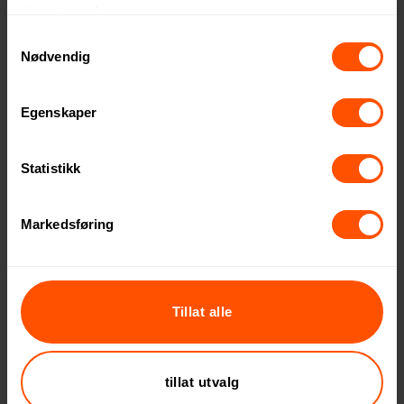
tjenestene deres.
redusere muskelspenninger, som ofte er en
Samtykkevalg
direkte følge av lange perioder med stillesitting
Nødvendig
eller ensformig og statisk kontorarbeid.
Styrketrening minsker risikoen for slitasjeskader
Egenskaper
ved å styrke kroppen og forbedre utholdenhet
og fleksibilitet.
Statistikk
På den kreative fronten kan trening fungere som
en katalysator for mer kreativitet og positivitet.
Markedsføring
Fysisk aktivitet frigjør endorfiner, kjent som
«lykkehormoner», som kan bidra til en mer
optimistisk tilnærming til arbeidsoppgaver og
Tillat alle
problemløsning.
Fysisk aktivitet – eller mangel på sådan – i
tillat utvalg
arbeidslivet kan ha betydelige helsemessige