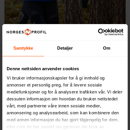
Samtykke
Detaljer
Om
Denne nettsiden anvender cookies
De mange positive effektene av trening strekker
seg langt utover det rent fysiske, men dørstokkmila
Vi bruker informasjonskapsler for å gi innhold og
annonser et personlig preg, for å levere sosiale
kan være lang. Her er noen flere gode grunner til å
mediefunksjoner og for å analysere trafikken vår. Vi deler
bli mer aktiv i hverdagen!
dessuten informasjon om hvordan du bruker nettstedet
vårt, med partnerne våre innen sosiale medier,
Trening gir bedre humør og en forbedret evne
annonsering og analysearbeid, som kan kombinere den
til å håndtere stress
med annen informasjon du har gjort tilgjengelig for dem,
eller som de har samlet inn gjennom din bruk av
Regelmessig fysisk aktivitet kan bidra til å