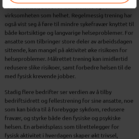
konsekvenser, både for den enkelte og for
virksomheten som helhet. Regelmessig trening har
også vist seg å føre til mindre sykefravær knyttet til
både kortsiktige og langvarige helseproblemer. For
ansatte som tilbringer store deler av arbeidsdagen
sittende, kan mangel på aktivitet øke risikoen for
helseproblemer. Målrettet trening kan imidlertid
redusere slike risikoer, samt forbedre helsen til de
med fysisk krevende jobber.
Stadig flere bedrifter ser verdien av å tilby
bedriftsidrett og fellestrening for sine ansatte, noe
som kan bidra til å forebygge sykdom, redusere
fravær, og styrke både den fysiske og psykiske
helsen. En arbeidsplass som tilrettelegger for
fysisk aktivitet i hverdagen skaper økt trivsel,