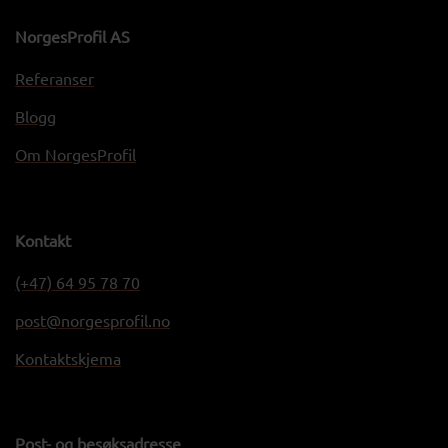
NorgesProfil AS
Referanser
Blogg
Om NorgesProfil
Kontakt
(+47) 64 95 78 70
post@norgesprofil.no
Kontaktskjema
Post- og besøksadresse